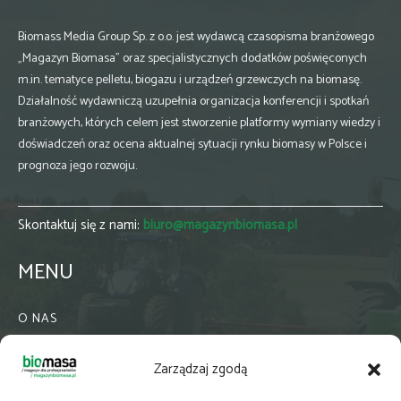
Biomass Media Group Sp. z o.o. jest wydawcą czasopisma branżowego
„Magazyn Biomasa” oraz specjalistycznych dodatków poświęconych
m.in. tematyce pelletu, biogazu i urządzeń grzewczych na biomasę.
Działalność wydawniczą uzupełnia organizacja konferencji i spotkań
branżowych, których celem jest stworzenie platformy wymiany wiedzy i
doświadczeń oraz ocena aktualnej sytuacji rynku biomasy w Polsce i
prognoza jego rozwoju.
Skontaktuj się z nami:
biuro@magazynbiomasa.pl
MENU
O NAS
KONTAKT
Zarządzaj zgodą
WSPÓŁPRACA
ZIELONA GMINA