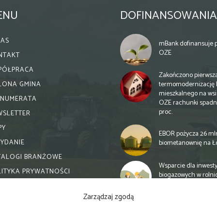
ENU
DOFINANSOWANIA
NAS
mBank dofinansuje p
OZE
NTAKT
PÓŁPRACA
Zakończono pierwsz
termomodernizację 
ELONA GMINA
mieszkalnego na wsi.
ENUMERATA
OZE rachunki spadn
proc.
WSLETTER
PY
EBOR pożycza 26 ml
WYDANIE
biometanownię na Ł
TALOGI BRANŻOWE
Wsparcie dla inwesty
LITYKA PRYWATNOŚCI
biogazowych w rolni
zmiany
Zarządzaj zgodą
Banki otwierają się n
inwestycje biogazow