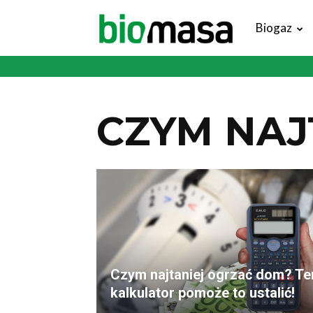
Magazyn
Biogaz
Biomasa
CZYM NAJ
Czym najtaniej ogrzać dom? Te
kalkulator pomoże to ustalić!