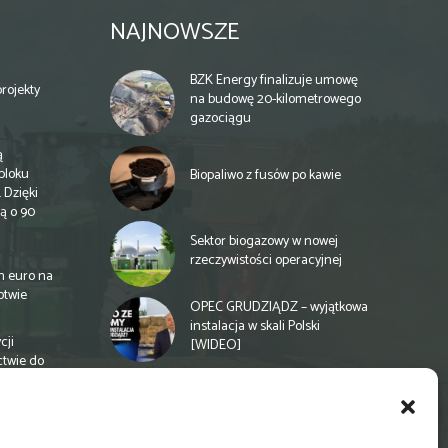
NAJNOWSZE
BZK Energy finalizuje umowę
rojekty
na budowę 20-kilometrowego
gazociągu
ą
bloku
Biopaliwo z fusów po kawie
 Dzięki
ą o 90
Sektor biogazowy w nowej
rzeczywistości operacyjnej
n euro na
otwie
OPEC GRUDZIĄDZ – wyjątkowa
instalacja w skali Polski
cji
[WIDEO]
ctwie do
Spółdzielnia energetyczna w
Gminie Zbuczyn chce mieć
biogazownię rolniczą
a
e