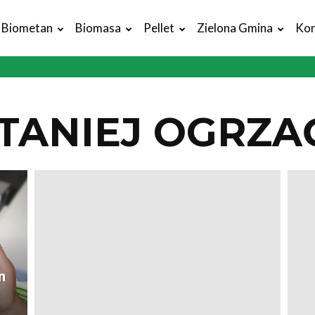
Biometan
Biomasa
Pellet
Zielona Gmina
Kon
TANIEJ OGRZA
n