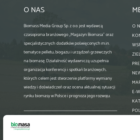
O NAS
M
Biomass Media Group Sp. z o.o. jest wydawcą
O 
czasopisma branżowego „Magazyn Biomasa” oraz
KO
specjalistycznych dodatków poświęconych m.in.
WS
tematyce pelletu, biogazu i urządzeń grzewczych
ZI
na biomasę. Działalność wydawniczą uzupełnia
PR
organizacja konferencji i spotkań branżowych,
NE
których celem jest stworzenie platformy wymiany
MA
wiedzy i doświadczeń oraz ocena aktualnej sytuacji
E-
rynku biomasy w Polsce i prognoza jego rozwoju.
KA
PO
Skontaktuj się z nami:
biuro@magazynbiomasa.pl