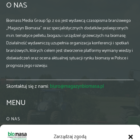
O NAS
Biomass Media Group Sp. z o.o. jest wydawcą czasopisma branżowego
„Magazyn Biomasa” oraz specjalistycznych dodatków poświęconych
m.in. tematyce pelletu, biogazu i urządzeń grzewczych na biomasę.
Działalność wydawniczą uzupełnia organizacja konferencji i spotkań
branżowych, których celem jest stworzenie platformy wymiany wiedzy i
doświadczeń oraz ocena aktualnej sytuacji rynku biomasy w Polsce i
prognoza jego rozwoju.
Skontaktuj się z nami:
biuro@magazynbiomasa.pl
MENU
O NAS
KONTAKT
Zarządzaj zgodą
WSPÓŁPRACA