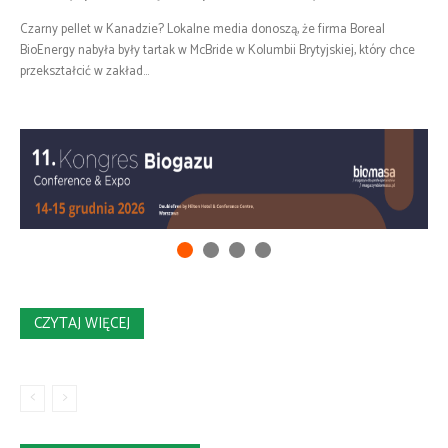
Czarny pellet w Kanadzie? Lokalne media donoszą, że firma Boreal
BioEnergy nabyła były tartak w McBride w Kolumbii Brytyjskiej, który chce
przekształcić w zakład...
CZYTAJ WIĘCEJ