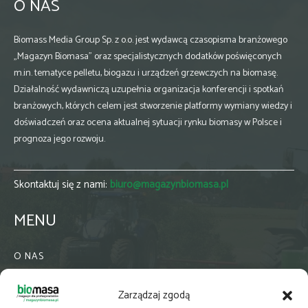
O NAS
Biomass Media Group Sp. z o.o. jest wydawcą czasopisma branżowego
„Magazyn Biomasa” oraz specjalistycznych dodatków poświęconych
m.in. tematyce pelletu, biogazu i urządzeń grzewczych na biomasę.
Działalność wydawniczą uzupełnia organizacja konferencji i spotkań
branżowych, których celem jest stworzenie platformy wymiany wiedzy i
doświadczeń oraz ocena aktualnej sytuacji rynku biomasy w Polsce i
prognoza jego rozwoju.
Skontaktuj się z nami:
biuro@magazynbiomasa.pl
MENU
O NAS
KONTAKT
Zarządzaj zgodą
WSPÓŁPRACA