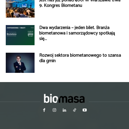
Jest nas już ponad 400! W Warszawie trwa
9. Kongres Biometanu
Dwa wydarzenia – jeden bilet. Branża
biometanowa i samorządowcy spotkają
się...
Rozwój sektora biometanowego to szansa
dla gmin