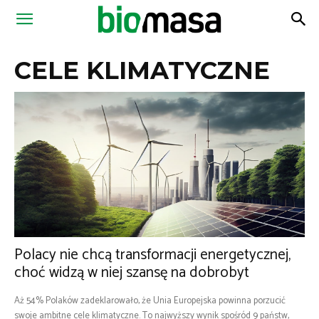
Magazyn
CELE KLIMATYCZNE
Biomasa
Polacy nie chcą transformacji energetycznej,
choć widzą w niej szansę na dobrobyt
Aż 54% Polaków zadeklarowało, że Unia Europejska powinna porzucić
swoje ambitne cele klimatyczne. To najwyższy wynik spośród 9 państw,