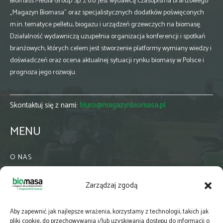
Biomass Media Group Sp. z o.o. jest wydawcą czasopisma branżowego
„Magazyn Biomasa” oraz specjalistycznych dodatków poświęconych
m.in. tematyce pelletu, biogazu i urządzeń grzewczych na biomasę.
Działalność wydawniczą uzupełnia organizacja konferencji i spotkań
branżowych, których celem jest stworzenie platformy wymiany wiedzy i
doświadczeń oraz ocena aktualnej sytuacji rynku biomasy w Polsce i
prognoza jego rozwoju.
Skontaktuj się z nami:
biuro@magazynbiomasa.pl
MENU
O NAS
KONTAKT
Zarządzaj zgodą
WSPÓŁPRACA
ZIELONA GMINA
Aby zapewnić jak najlepsze wrażenia, korzystamy z technologii, takich jak
PRENUMERATA
pliki cookie, do przechowywania i/lub uzyskiwania dostępu do informacji o