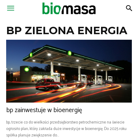
Magazyn
BP ZIELONA ENERGIA
Biomasa
bp zainwestuje w bioenergię
bp, trzecie co do wielkości przedsiębiorstwo petrochemiczne na świecie
ogłosiło plan, który zakłada duże inwestycje w bioenergię. Do 2025 roku
spółka planuje zwiększenie do...