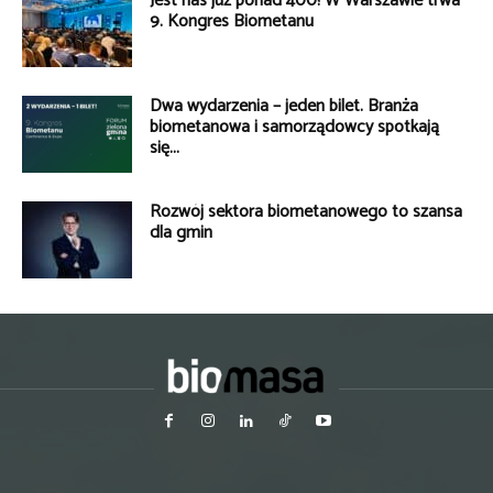
Jest nas już ponad 400! W Warszawie trwa
9. Kongres Biometanu
Dwa wydarzenia – jeden bilet. Branża
biometanowa i samorządowcy spotkają
się...
Rozwój sektora biometanowego to szansa
dla gmin