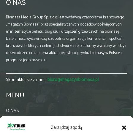
O NAS
Biomass Media Group Sp. z o.o. jest wydawcą czasopisma branżowego
„Magazyn Biomasa” oraz specjalistycznych dodatków poświęconych
m.in. tematyce pelletu, biogazu i urządzeń grzewczych na biomasę.
Działalność wydawniczą uzupełnia organizacja konferencji i spotkań
branżowych, których celem jest stworzenie platformy wymiany wiedzy i
doświadczeń oraz ocena aktualnej sytuacji rynku biomasy w Polsce i
prognoza jego rozwoju.
Skontaktuj się z nami:
biuro@magazynbiomasa.pl
MENU
O NAS
KONTAKT
Zarządzaj zgodą
WSPÓŁPRACA