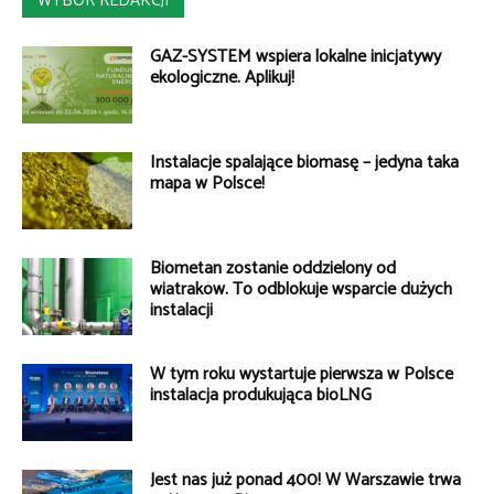
WYBÓR REDAKCJI
GAZ-SYSTEM wspiera lokalne inicjatywy
ekologiczne. Aplikuj!
Instalacje spalające biomasę – jedyna taka
mapa w Polsce!
Biometan zostanie oddzielony od
wiatraków. To odblokuje wsparcie dużych
instalacji
W tym roku wystartuje pierwsza w Polsce
instalacja produkująca bioLNG
Jest nas już ponad 400! W Warszawie trwa