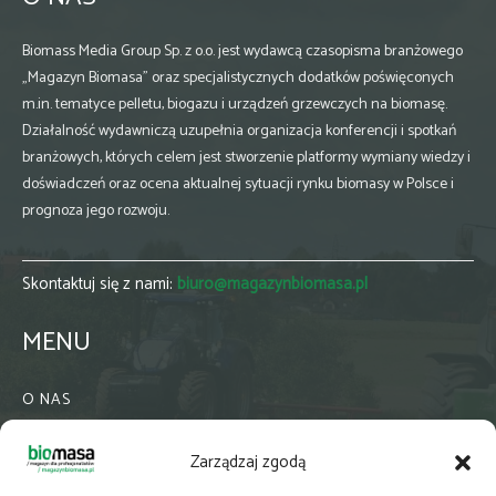
Biomass Media Group Sp. z o.o. jest wydawcą czasopisma branżowego
„Magazyn Biomasa” oraz specjalistycznych dodatków poświęconych
m.in. tematyce pelletu, biogazu i urządzeń grzewczych na biomasę.
Działalność wydawniczą uzupełnia organizacja konferencji i spotkań
branżowych, których celem jest stworzenie platformy wymiany wiedzy i
doświadczeń oraz ocena aktualnej sytuacji rynku biomasy w Polsce i
prognoza jego rozwoju.
Skontaktuj się z nami:
biuro@magazynbiomasa.pl
MENU
O NAS
KONTAKT
Zarządzaj zgodą
WSPÓŁPRACA