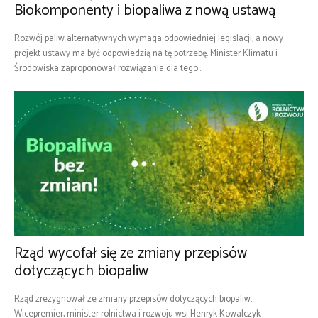
Biokomponenty i biopaliwa z nową ustawą
Rozwój paliw alternatywnych wymaga odpowiedniej legislacji, a nowy
projekt ustawy ma być odpowiedzią na tę potrzebę. Minister Klimatu i
Środowiska zaproponował rozwiązania dla tego...
Rząd wycofał się ze zmiany przepisów
dotyczących biopaliw
Rząd zrezygnował ze zmiany przepisów dotyczących biopaliw.
Wicepremier, minister rolnictwa i rozwoju wsi Henryk Kowalczyk