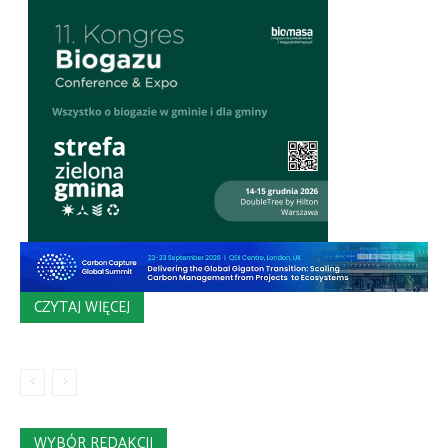
CZYTAJ WIĘCEJ
WYBÓR REDAKCJI