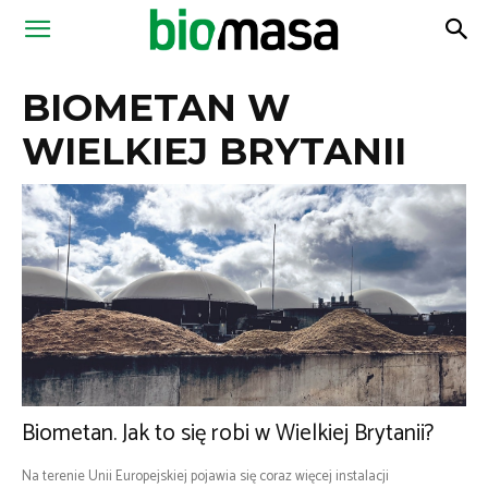
Magazyn
BIOMETAN W
Biomasa
WIELKIEJ BRYTANII
Biometan. Jak to się robi w Wielkiej Brytanii?
Na terenie Unii Europejskiej pojawia się coraz więcej instalacji