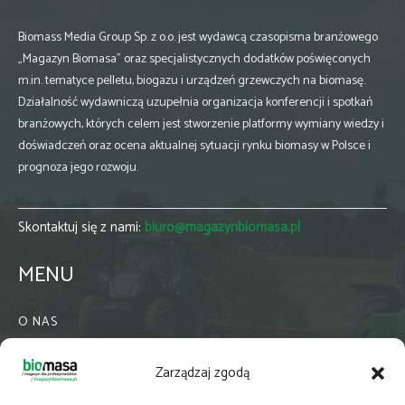
Biomass Media Group Sp. z o.o. jest wydawcą czasopisma branżowego
„Magazyn Biomasa” oraz specjalistycznych dodatków poświęconych
m.in. tematyce pelletu, biogazu i urządzeń grzewczych na biomasę.
Działalność wydawniczą uzupełnia organizacja konferencji i spotkań
branżowych, których celem jest stworzenie platformy wymiany wiedzy i
doświadczeń oraz ocena aktualnej sytuacji rynku biomasy w Polsce i
prognoza jego rozwoju.
Skontaktuj się z nami:
biuro@magazynbiomasa.pl
MENU
O NAS
KONTAKT
Zarządzaj zgodą
WSPÓŁPRACA
ZIELONA GMINA