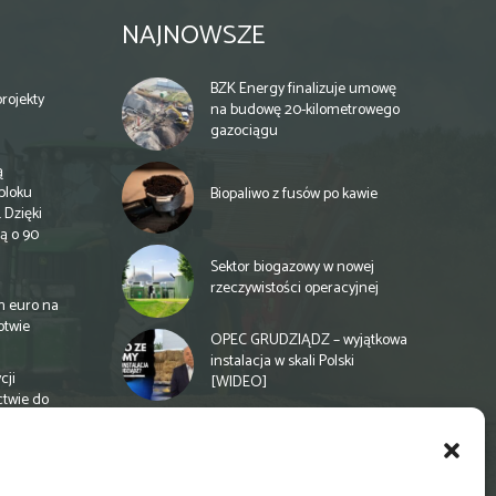
NAJNOWSZE
BZK Energy finalizuje umowę
rojekty
na budowę 20-kilometrowego
gazociągu
ą
bloku
Biopaliwo z fusów po kawie
 Dzięki
ą o 90
Sektor biogazowy w nowej
rzeczywistości operacyjnej
n euro na
otwie
OPEC GRUDZIĄDZ – wyjątkowa
instalacja w skali Polski
cji
[WIDEO]
ctwie do
Spółdzielnia energetyczna w
Gminie Zbuczyn chce mieć
biogazownię rolniczą
a
e