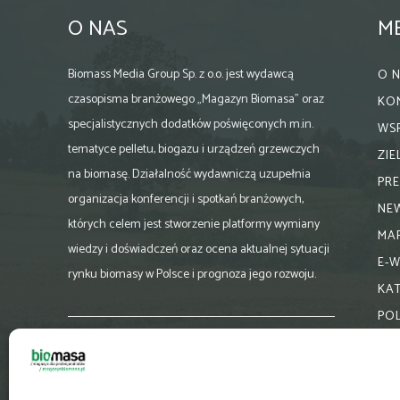
O NAS
M
Biomass Media Group Sp. z o.o. jest wydawcą
O 
czasopisma branżowego „Magazyn Biomasa” oraz
KO
specjalistycznych dodatków poświęconych m.in.
WS
tematyce pelletu, biogazu i urządzeń grzewczych
ZI
na biomasę. Działalność wydawniczą uzupełnia
PR
organizacja konferencji i spotkań branżowych,
NE
których celem jest stworzenie platformy wymiany
MA
wiedzy i doświadczeń oraz ocena aktualnej sytuacji
E-
rynku biomasy w Polsce i prognoza jego rozwoju.
KA
PO
Skontaktuj się z nami:
biuro@magazynbiomasa.pl