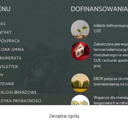
ENU
DOFINANSOWANIA
NAS
mBank dofinansuje p
OZE
NTAKT
PÓŁPRACA
Zakończono pierwsz
termomodernizację 
ELONA GMINA
mieszkalnego na wsi.
ENUMERATA
OZE rachunki spadn
proc.
WSLETTER
PY
EBOR pożycza 26 ml
WYDANIE
biometanownię na Ł
TALOGI BRANŻOWE
Wsparcie dla inwesty
LITYKA PRYWATNOŚCI
biogazowych w rolni
zmiany
Zarządzaj zgodą
Banki otwierają się n
inwestycje biogazow