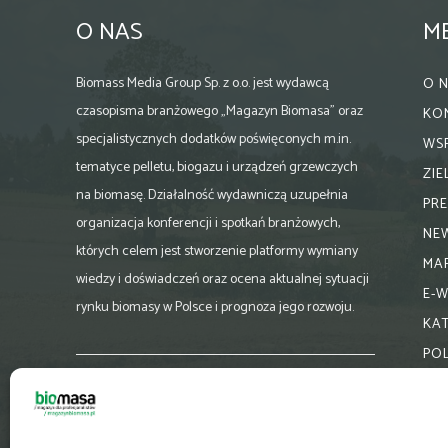
O NAS
M
Biomass Media Group Sp. z o.o. jest wydawcą
O 
czasopisma branżowego „Magazyn Biomasa” oraz
KO
specjalistycznych dodatków poświęconych m.in.
WS
tematyce pelletu, biogazu i urządzeń grzewczych
ZI
na biomasę. Działalność wydawniczą uzupełnia
PR
organizacja konferencji i spotkań branżowych,
NE
których celem jest stworzenie platformy wymiany
MA
wiedzy i doświadczeń oraz ocena aktualnej sytuacji
E-
rynku biomasy w Polsce i prognoza jego rozwoju.
KA
PO
Skontaktuj się z nami:
biuro@magazynbiomasa.pl