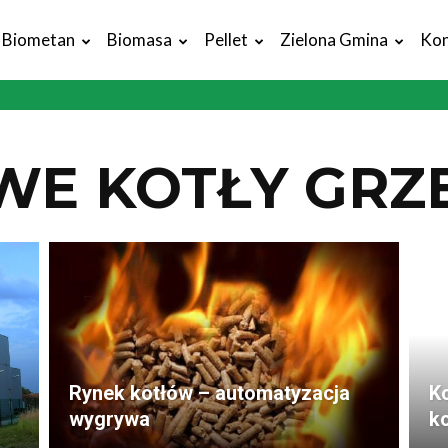
Biometan
Biomasa
Pellet
Zielona Gmina
Kon
WE KOTŁY GRZ
Rynek kotłów – automatyzacja
K
wygrywa
ko