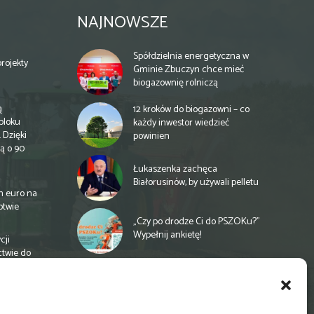
NAJNOWSZE
Spółdzielnia energetyczna w
rojekty
Gminie Zbuczyn chce mieć
biogazownię rolniczą
ą
12 kroków do biogazowni – co
bloku
każdy inwestor wiedzieć
 Dzięki
powinien
ą o 90
Łukaszenka zachęca
Białorusinów, by używali pelletu
n euro na
otwie
„Czy po drodze Ci do PSZOKu?”
Wypełnij ankietę!
cji
ctwie do
Jedna biogazownia już jest, za
rok będzie druga
a
e