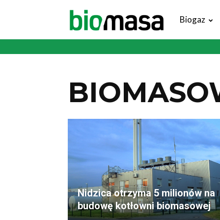
Magazyn
Biogaz
Biomasa
BIOMASO
Nidzica otrzyma 5 milionów na
budowę kotłowni biomasowej