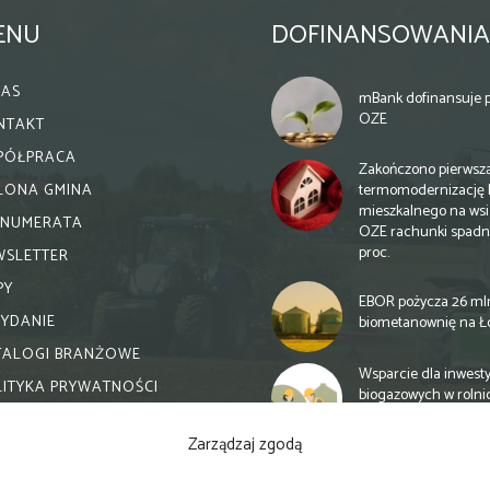
ENU
DOFINANSOWANIA
NAS
mBank dofinansuje p
OZE
NTAKT
PÓŁPRACA
Zakończono pierwsz
termomodernizację 
ELONA GMINA
mieszkalnego na wsi.
ENUMERATA
OZE rachunki spadn
proc.
WSLETTER
PY
EBOR pożycza 26 ml
WYDANIE
biometanownię na Ł
TALOGI BRANŻOWE
Wsparcie dla inwesty
LITYKA PRYWATNOŚCI
biogazowych w rolni
zmiany
Zarządzaj zgodą
Banki otwierają się n
inwestycje biogazow