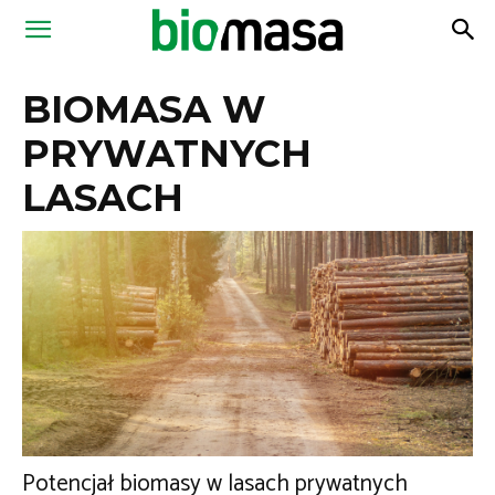
Magazyn
BIOMASA W
Biomasa
PRYWATNYCH
LASACH
Potencjał biomasy w lasach prywatnych