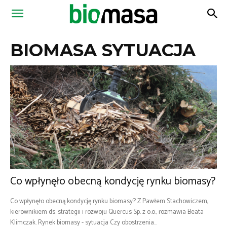
Magazyn
BIOMASA SYTUACJA
Biomasa
Co wpłynęło obecną kondycję rynku biomasy?
Co wpłynęło obecną kondycję rynku biomasy? Z Pawłem Stachowiczem,
kierownikiem ds. strategii i rozwoju Quercus Sp. z o.o., rozmawia Beata
Klimczak. Rynek biomasy - sytuacja Czy obostrzenia...