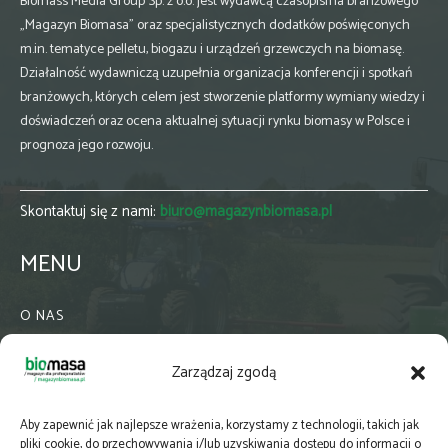
Biomass Media Group Sp. z o.o. jest wydawcą czasopisma branżowego
„Magazyn Biomasa” oraz specjalistycznych dodatków poświęconych
m.in. tematyce pelletu, biogazu i urządzeń grzewczych na biomasę.
Działalność wydawniczą uzupełnia organizacja konferencji i spotkań
branżowych, których celem jest stworzenie platformy wymiany wiedzy i
doświadczeń oraz ocena aktualnej sytuacji rynku biomasy w Polsce i
prognoza jego rozwoju.
Skontaktuj się z nami:
biuro@magazynbiomasa.pl
MENU
O NAS
KONTAKT
Zarządzaj zgodą
WSPÓŁPRACA
ZIELONA GMINA
Aby zapewnić jak najlepsze wrażenia, korzystamy z technologii, takich jak
PRENUMERATA
pliki cookie, do przechowywania i/lub uzyskiwania dostępu do informacji o