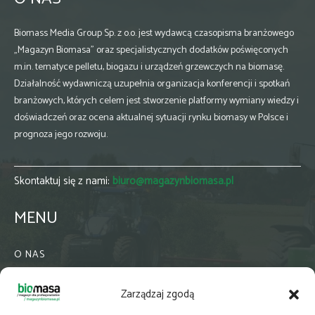
Biomass Media Group Sp. z o.o. jest wydawcą czasopisma branżowego
„Magazyn Biomasa” oraz specjalistycznych dodatków poświęconych
m.in. tematyce pelletu, biogazu i urządzeń grzewczych na biomasę.
Działalność wydawniczą uzupełnia organizacja konferencji i spotkań
branżowych, których celem jest stworzenie platformy wymiany wiedzy i
doświadczeń oraz ocena aktualnej sytuacji rynku biomasy w Polsce i
prognoza jego rozwoju.
Skontaktuj się z nami:
biuro@magazynbiomasa.pl
MENU
O NAS
KONTAKT
Zarządzaj zgodą
WSPÓŁPRACA