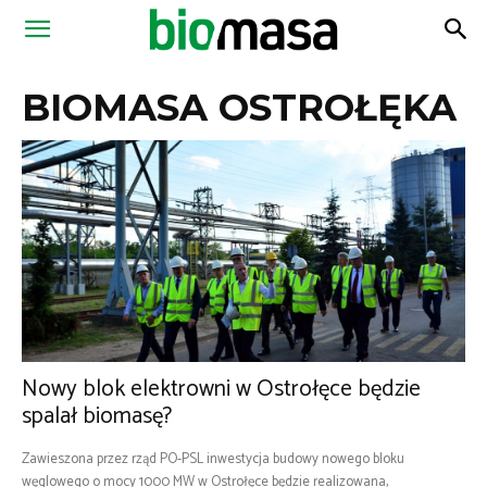
Magazyn
BIOMASA OSTROŁĘKA
Biomasa
Nowy blok elektrowni w Ostrołęce będzie
spalał biomasę?
Zawieszona przez rząd PO-PSL inwestycja budowy nowego bloku
węglowego o mocy 1000 MW w Ostrołęce będzie realizowana,