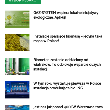
WYBÓR REDAKCJI
GAZ-SYSTEM wspiera lokalne inicjatywy
ekologiczne. Aplikuj!
Instalacje spalające biomasę – jedyna taka
mapa w Polsce!
Biometan zostanie oddzielony od
wiatraków. To odblokuje wsparcie dużych
instalacji
W tym roku wystartuje pierwsza w Polsce
instalacja produkująca bioLNG
Jest nas już ponad 400! W Warszawie trwa