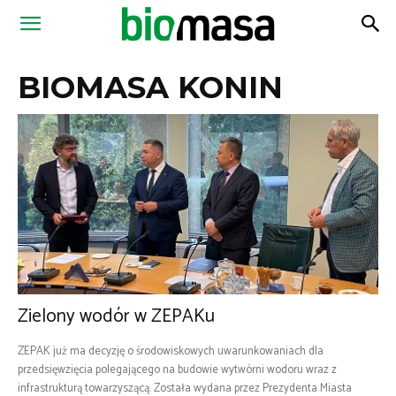
Magazyn
BIOMASA KONIN
Biomasa
Zielony wodór w ZEPAKu
ZEPAK już ma decyzję o środowiskowych uwarunkowaniach dla
przedsięwzięcia polegającego na budowie wytwórni wodoru wraz z
infrastrukturą towarzyszącą. Została wydana przez Prezydenta Miasta