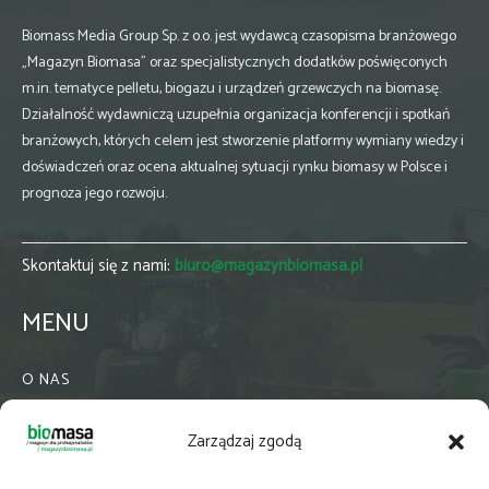
Biomass Media Group Sp. z o.o. jest wydawcą czasopisma branżowego
„Magazyn Biomasa” oraz specjalistycznych dodatków poświęconych
m.in. tematyce pelletu, biogazu i urządzeń grzewczych na biomasę.
Działalność wydawniczą uzupełnia organizacja konferencji i spotkań
branżowych, których celem jest stworzenie platformy wymiany wiedzy i
doświadczeń oraz ocena aktualnej sytuacji rynku biomasy w Polsce i
prognoza jego rozwoju.
Skontaktuj się z nami:
biuro@magazynbiomasa.pl
MENU
O NAS
KONTAKT
Zarządzaj zgodą
WSPÓŁPRACA
ZIELONA GMINA