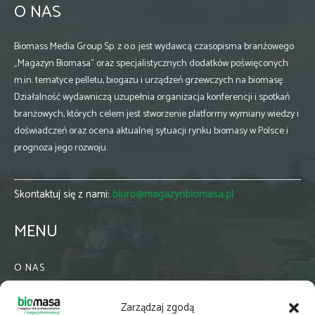
O NAS
Biomass Media Group Sp. z o.o. jest wydawcą czasopisma branżowego
„Magazyn Biomasa” oraz specjalistycznych dodatków poświęconych
m.in. tematyce pelletu, biogazu i urządzeń grzewczych na biomasę.
Działalność wydawniczą uzupełnia organizacja konferencji i spotkań
branżowych, których celem jest stworzenie platformy wymiany wiedzy i
doświadczeń oraz ocena aktualnej sytuacji rynku biomasy w Polsce i
prognoza jego rozwoju.
Skontaktuj się z nami:
biuro@magazynbiomasa.pl
MENU
O NAS
KONTAKT
Zarządzaj zgodą
WSPÓŁPRACA