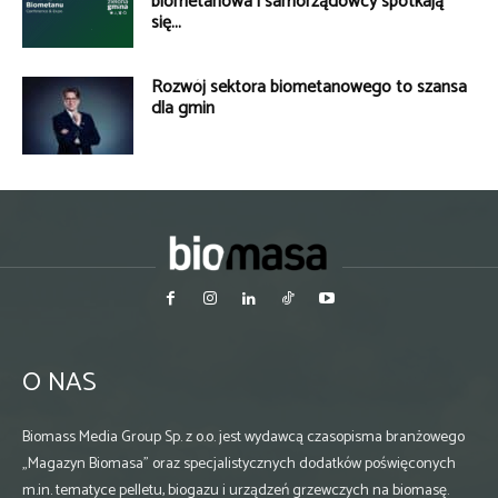
biometanowa i samorządowcy spotkają
się...
Rozwój sektora biometanowego to szansa
dla gmin
O NAS
Biomass Media Group Sp. z o.o. jest wydawcą czasopisma branżowego
„Magazyn Biomasa” oraz specjalistycznych dodatków poświęconych
m.in. tematyce pelletu, biogazu i urządzeń grzewczych na biomasę.