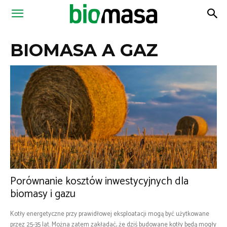
Magazyn
BIOMASA A GAZ
Biomasa
Porównanie kosztów inwestycyjnych dla
biomasy i gazu
Kotły energetyczne przy prawidłowej eksploatacji mogą być użytkowane
przez 25-35 lat. Można zatem zakładać, że dziś budowane kotły będą mogły