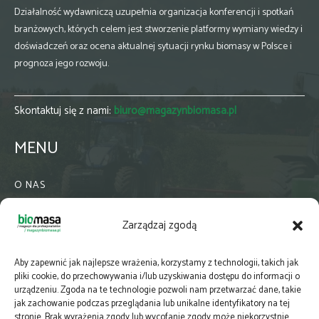
Działalność wydawniczą uzupełnia organizacja konferencji i spotkań
branżowych, których celem jest stworzenie platformy wymiany wiedzy i
doświadczeń oraz ocena aktualnej sytuacji rynku biomasy w Polsce i
prognoza jego rozwoju.
Skontaktuj się z nami:
biuro@magazynbiomasa.pl
MENU
O NAS
KONTAKT
Zarządzaj zgodą
WSPÓŁPRACA
ZIELONA GMINA
Aby zapewnić jak najlepsze wrażenia, korzystamy z technologii, takich jak
PRENUMERATA
pliki cookie, do przechowywania i/lub uzyskiwania dostępu do informacji o
urządzeniu. Zgoda na te technologie pozwoli nam przetwarzać dane, takie
NEWSLETTER
jak zachowanie podczas przeglądania lub unikalne identyfikatory na tej
MAPY
stronie. Brak wyrażenia zgody lub wycofanie zgody może niekorzystnie