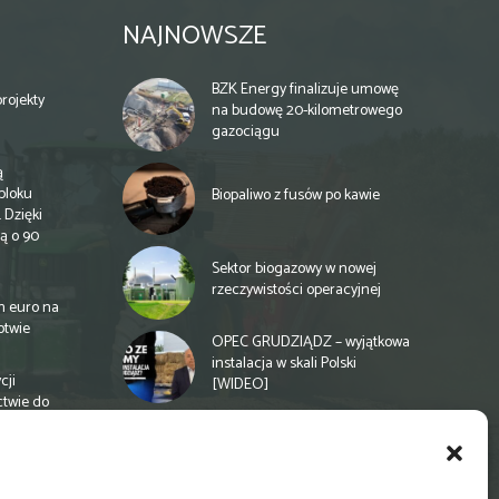
NAJNOWSZE
BZK Energy finalizuje umowę
rojekty
na budowę 20-kilometrowego
gazociągu
ą
bloku
Biopaliwo z fusów po kawie
 Dzięki
ą o 90
Sektor biogazowy w nowej
rzeczywistości operacyjnej
n euro na
otwie
OPEC GRUDZIĄDZ – wyjątkowa
instalacja w skali Polski
cji
[WIDEO]
ctwie do
Spółdzielnia energetyczna w
Gminie Zbuczyn chce mieć
biogazownię rolniczą
a
e