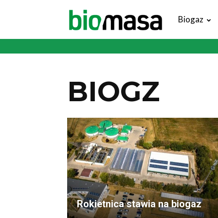
Magazyn
Biogaz
Biomasa
BIOGZ
Rokietnica stawia na biogaz