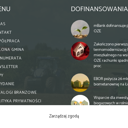
ENU
DOFINANSOWANIA
NAS
mBank dofinansuje p
OZE
NTAKT
PÓŁPRACA
Zakończono pierwsz
termomodernizację 
ELONA GMINA
mieszkalnego na wsi.
ENUMERATA
OZE rachunki spadn
proc.
WSLETTER
PY
EBOR pożycza 26 ml
WYDANIE
biometanownię na Ł
TALOGI BRANŻOWE
Wsparcie dla inwesty
LITYKA PRYWATNOŚCI
biogazowych w rolni
zmiany
Zarządzaj zgodą
Banki otwierają się n
inwestycje biogazow