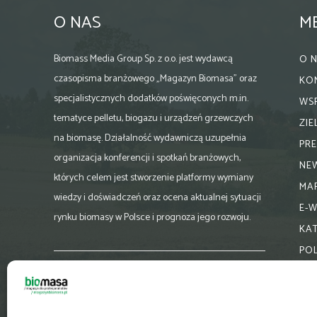
O NAS
M
Biomass Media Group Sp. z o.o. jest wydawcą
O 
czasopisma branżowego „Magazyn Biomasa” oraz
KO
specjalistycznych dodatków poświęconych m.in.
WS
tematyce pelletu, biogazu i urządzeń grzewczych
ZI
na biomasę. Działalność wydawniczą uzupełnia
PR
organizacja konferencji i spotkań branżowych,
NE
których celem jest stworzenie platformy wymiany
MA
wiedzy i doświadczeń oraz ocena aktualnej sytuacji
E-
rynku biomasy w Polsce i prognoza jego rozwoju.
KA
PO
Skontaktuj się z nami:
biuro@magazynbiomasa.pl