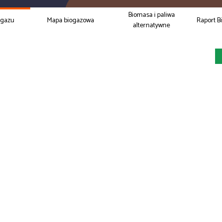
Biomasa i paliwa
ogazu
Mapa biogazowa
Raport B
alternatywne