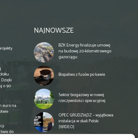
NAJNOWSZE
BZK Energy finalizuje umowę
rojekty
na budowę 20-kilometrowego
gazociągu
ą
bloku
Biopaliwo z fusów po kawie
 Dzięki
ą o 90
Sektor biogazowy w nowej
rzeczywistości operacyjnej
n euro na
otwie
OPEC GRUDZIĄDZ – wyjątkowa
instalacja w skali Polski
cji
[WIDEO]
ctwie do