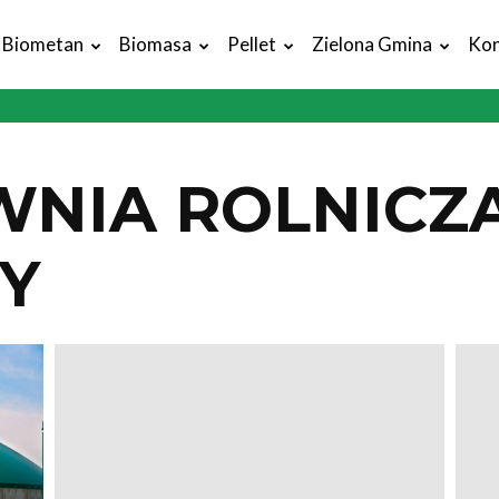
Biometan
Biomasa
Pellet
Zielona Gmina
Kon
NIA ROLNICZ
Y