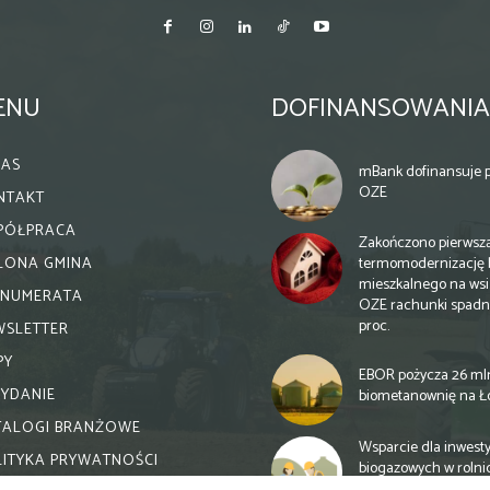
ENU
DOFINANSOWANIA
NAS
mBank dofinansuje p
OZE
NTAKT
PÓŁPRACA
Zakończono pierwsz
termomodernizację 
ELONA GMINA
mieszkalnego na wsi.
ENUMERATA
OZE rachunki spadn
proc.
WSLETTER
PY
EBOR pożycza 26 ml
WYDANIE
biometanownię na Ł
TALOGI BRANŻOWE
Wsparcie dla inwesty
LITYKA PRYWATNOŚCI
biogazowych w rolni
zmiany