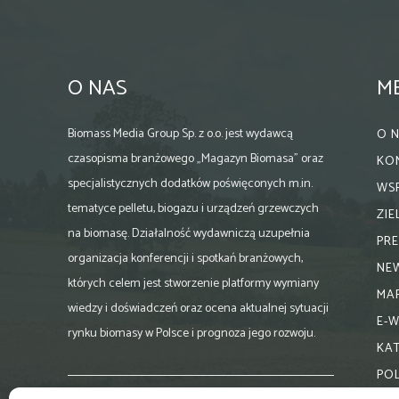
O NAS
M
Biomass Media Group Sp. z o.o. jest wydawcą
O 
czasopisma branżowego „Magazyn Biomasa” oraz
KO
specjalistycznych dodatków poświęconych m.in.
WS
tematyce pelletu, biogazu i urządzeń grzewczych
ZI
na biomasę. Działalność wydawniczą uzupełnia
PR
organizacja konferencji i spotkań branżowych,
NE
których celem jest stworzenie platformy wymiany
MA
wiedzy i doświadczeń oraz ocena aktualnej sytuacji
E-
rynku biomasy w Polsce i prognoza jego rozwoju.
KA
PO
Skontaktuj się z nami: