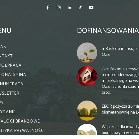
ENU
DOFINANSOWANIA
NAS
mBank dofinansuje p
OZE
NTAKT
PÓŁPRACA
Zakończono pierwsz
termomodernizację 
ELONA GMINA
mieszkalnego na wsi.
ENUMERATA
OZE rachunki spadn
proc.
WSLETTER
PY
EBOR pożycza 26 ml
WYDANIE
biometanownię na Ł
TALOGI BRANŻOWE
Wsparcie dla inwesty
LITYKA PRYWATNOŚCI
biogazowych w rolni
zmiany