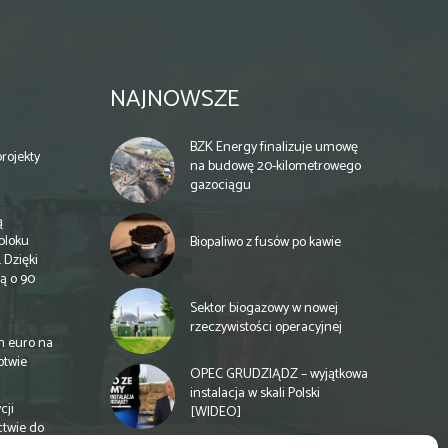
NAJNOWSZE
BZK Energy finalizuje umowę
rojekty
na budowę 20-kilometrowego
gazociągu
ą
bloku
Biopaliwo z fusów po kawie
 Dzięki
ą o 90
Sektor biogazowy w nowej
rzeczywistości operacyjnej
n euro na
otwie
OPEC GRUDZIĄDZ – wyjątkowa
instalacja w skali Polski
cji
[WIDEO]
ctwie do