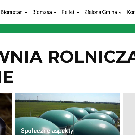
Biometan
Biomasa
Pellet
Zielona Gmina
Kon
NIA ROLNICZA
NE
Społeczne aspekty