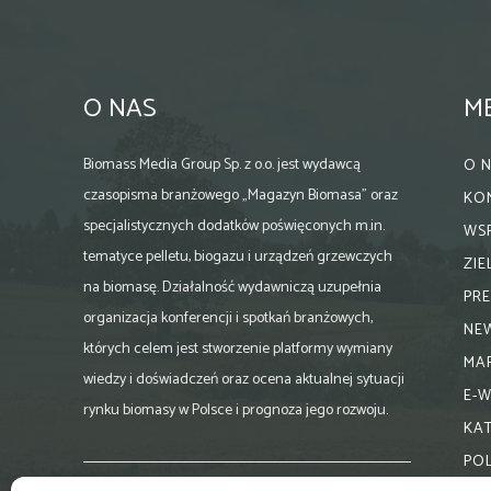
O NAS
M
Biomass Media Group Sp. z o.o. jest wydawcą
O 
czasopisma branżowego „Magazyn Biomasa” oraz
KO
specjalistycznych dodatków poświęconych m.in.
WS
tematyce pelletu, biogazu i urządzeń grzewczych
ZI
na biomasę. Działalność wydawniczą uzupełnia
PR
organizacja konferencji i spotkań branżowych,
NE
których celem jest stworzenie platformy wymiany
MA
wiedzy i doświadczeń oraz ocena aktualnej sytuacji
E-
rynku biomasy w Polsce i prognoza jego rozwoju.
KA
PO
Skontaktuj się z nami: