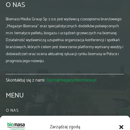
O NAS
Biomass Media Group Sp. z o.o. jest wydawcą czasopisma branżowego
„Magazyn Biomasa” oraz specjalistycznych dodatków poświęconych
m.in. tematyce pelletu, biogazu i urządzeń grzewczych na biomasę.
Działalność wydawniczą uzupełnia organizacja konferencji i spotkań
branżowych, których celem jest stworzenie platformy wymiany wiedzy i
doświadczeń oraz ocena aktualnej sytuacji rynku biomasy w Polsce i
prognoza jego rozwoju.
Skontaktuj się z nami:
biuro@magazynbiomasa.pl
MENU
O NAS
KONTAKT
Zarządzaj zgodą
WSPÓŁPRACA