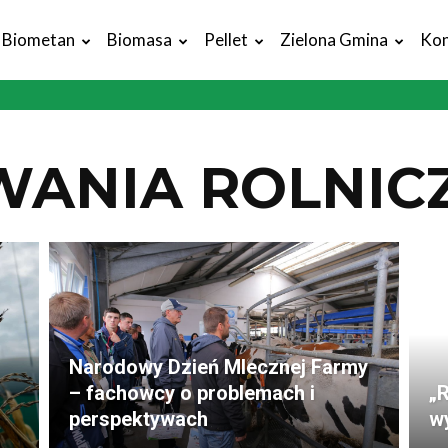
Biometan
Biomasa
Pellet
Zielona Gmina
Kon
WANIA ROLNIC
Narodowy Dzień Mlecznej Farmy
– fachowcy o problemach i
„
perspektywach
w