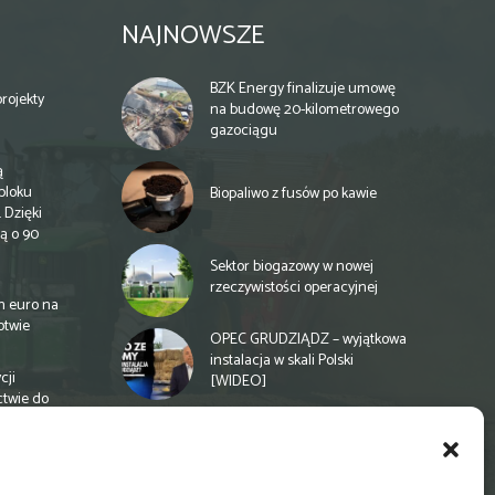
NAJNOWSZE
BZK Energy finalizuje umowę
rojekty
na budowę 20-kilometrowego
gazociągu
ą
bloku
Biopaliwo z fusów po kawie
 Dzięki
ą o 90
Sektor biogazowy w nowej
rzeczywistości operacyjnej
n euro na
otwie
OPEC GRUDZIĄDZ – wyjątkowa
instalacja w skali Polski
cji
[WIDEO]
ctwie do
Spółdzielnia energetyczna w
Gminie Zbuczyn chce mieć
biogazownię rolniczą
a
e