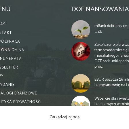
ENU
DOFINANSOWANIA
NAS
mBank dofinansuje p
OZE
NTAKT
PÓŁPRACA
Zakończono pierwsz
termomodernizację 
ELONA GMINA
mieszkalnego na wsi.
ENUMERATA
OZE rachunki spadn
proc.
WSLETTER
PY
EBOR pożycza 26 ml
WYDANIE
biometanownię na Ł
TALOGI BRANŻOWE
Wsparcie dla inwesty
LITYKA PRYWATNOŚCI
biogazowych w rolni
zmiany
Zarządzaj zgodą
Banki otwierają się n
inwestycje biogazow