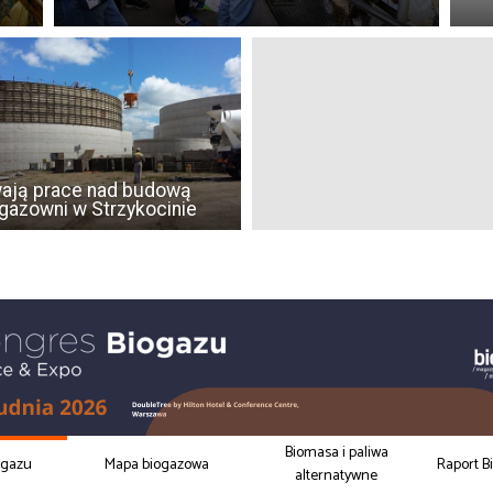
ają prace nad budową
gazowni w Strzykocinie
Biomasa i paliwa
ogazu
Mapa biogazowa
Raport B
alternatywne