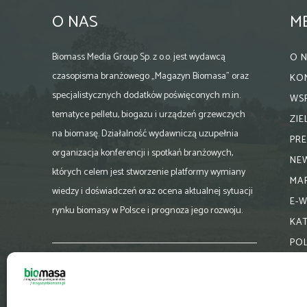
O NAS
M
Biomass Media Group Sp. z o.o. jest wydawcą
O 
czasopisma branżowego „Magazyn Biomasa” oraz
KO
specjalistycznych dodatków poświęconych m.in.
WS
tematyce pelletu, biogazu i urządzeń grzewczych
ZI
na biomasę. Działalność wydawniczą uzupełnia
PR
organizacja konferencji i spotkań branżowych,
NE
których celem jest stworzenie platformy wymiany
MA
wiedzy i doświadczeń oraz ocena aktualnej sytuacji
E-
rynku biomasy w Polsce i prognoza jego rozwoju.
KA
PO
Skontaktuj się z nami:
biuro@magazynbiomasa.pl