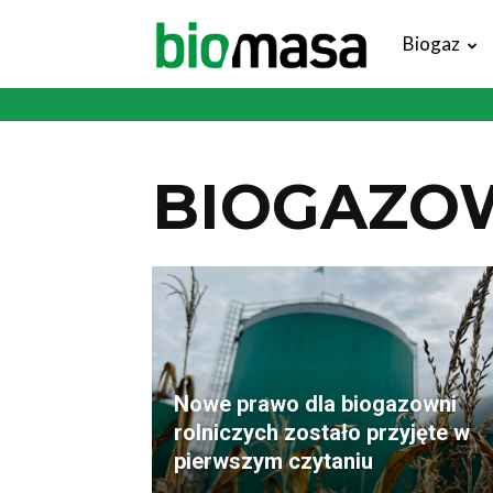
Magazyn
Biogaz
Biomasa
BIOGAZO
Nowe prawo dla biogazowni
rolniczych zostało przyjęte w
pierwszym czytaniu