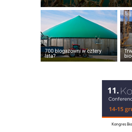
700 biogazowni w cztery
Trw
lata?
bio
Kongres Bi