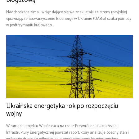
biogazową
Nadchodząca zima i wciąż dające się we znaki ataki ze strony rosyjskiej
sprawiają, że Stowarzyszenie Bioenergii w Ukrainie (UABio) szuka pomocy
w podtrzymaniu krajowego...
Ukraińska energetyka rok po rozpoczęciu
wojny
W ramach projektu Współpraca na rzecz Przywrócenia Ukraińskiej
Infrastruktury Energetycznej powstał raport, który analizuje obecny stan i