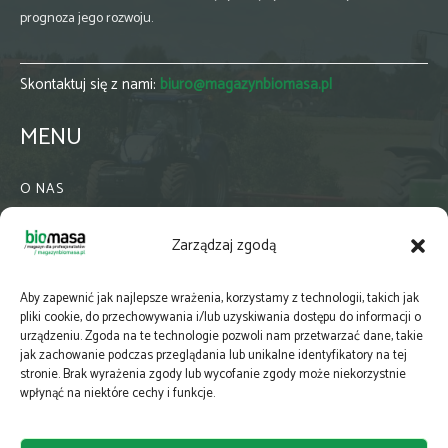
prognoza jego rozwoju.
Skontaktuj się z nami:
biuro@magazynbiomasa.pl
MENU
O NAS
KONTAKT
Zarządzaj zgodą
WSPÓŁPRACA
ZIELONA GMINA
Aby zapewnić jak najlepsze wrażenia, korzystamy z technologii, takich jak
PRENUMERATA
pliki cookie, do przechowywania i/lub uzyskiwania dostępu do informacji o
urządzeniu. Zgoda na te technologie pozwoli nam przetwarzać dane, takie
NEWSLETTER
jak zachowanie podczas przeglądania lub unikalne identyfikatory na tej
MAPY
stronie. Brak wyrażenia zgody lub wycofanie zgody może niekorzystnie
wpłynąć na niektóre cechy i funkcje.
E-WYDANIE
KATALOGI BRANŻOWE