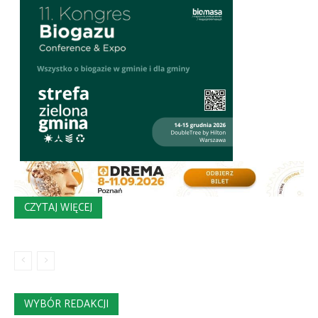
CZYTAJ WIĘCEJ
WYBÓR REDAKCJI