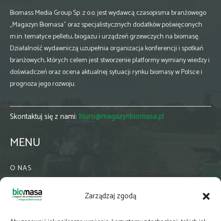
Biomass Media Group Sp. z o.o. jest wydawcą czasopisma branżowego
„Magazyn Biomasa” oraz specjalistycznych dodatków poświęconych
m.in. tematyce pelletu, biogazu i urządzeń grzewczych na biomasę.
Działalność wydawniczą uzupełnia organizacja konferencji i spotkań
branżowych, których celem jest stworzenie platformy wymiany wiedzy i
doświadczeń oraz ocena aktualnej sytuacji rynku biomasy w Polsce i
prognoza jego rozwoju.
Skontaktuj się z nami:
biuro@magazynbiomasa.pl
MENU
O NAS
KONTAKT
Zarządzaj zgodą
WSPÓŁPRACA
ZIELONA GMINA