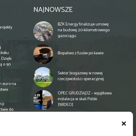
NAJNOWSZE
BZK Energy finalizuje umowę
rojekty
na budowę 20-kilometrowego
gazociągu
ą
bloku
Biopaliwo z fusów po kawie
 Dzięki
ą o 90
Sektor biogazowy w nowej
rzeczywistości operacyjnej
n euro na
otwie
OPEC GRUDZIĄDZ – wyjątkowa
instalacja w skali Polski
cji
[WIDEO]
ctwie do
Spółdzielnia energetyczna w
Gminie Zbuczyn chce mieć
biogazownię rolniczą
a
e