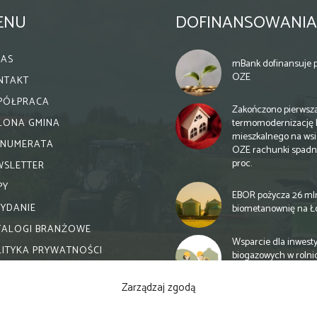
ENU
DOFINANSOWANIA
NAS
mBank dofinansuje p
OZE
NTAKT
PÓŁPRACA
Zakończono pierwsz
termomodernizację 
ELONA GMINA
mieszkalnego na wsi.
ENUMERATA
OZE rachunki spadn
proc.
WSLETTER
PY
EBOR pożycza 26 ml
WYDANIE
biometanownię na Ł
TALOGI BRANŻOWE
Wsparcie dla inwesty
LITYKA PRYWATNOŚCI
biogazowych w rolni
zmiany
Zarządzaj zgodą
Banki otwierają się n
inwestycje biogazow