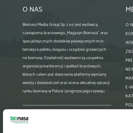
O NAS
M
Biomass Media Group Sp. z o.o. jest wydawcą
O 
czasopisma branżowego „Magazyn Biomasa” oraz
KO
specjalistycznych dodatków poświęconych m.in.
WS
tematyce pelletu, biogazu i urządzeń grzewczych
ZI
na biomasę. Działalność wydawniczą uzupełnia
PR
organizacja konferencji i spotkań branżowych,
NE
których celem jest stworzenie platformy wymiany
MA
wiedzy i doświadczeń oraz ocena aktualnej sytuacji
E-
rynku biomasy w Polsce i prognoza jego rozwoju.
KA
PO
Skontaktuj się z nami:
biuro@magazynbiomasa.pl