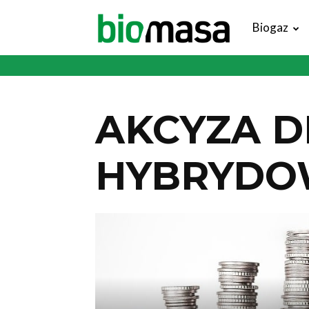
Magazyn
Biogaz
Biomasa
AKCYZA 
HYBRYDO