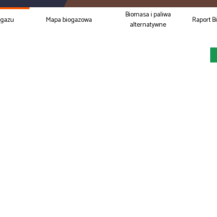
Biomasa i paliwa
ogazu
Mapa biogazowa
Raport B
alternatywne