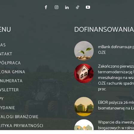
ENU
DOFINANSOWANIA
NAS
mBank dofinansuje p
OZE
NTAKT
PÓŁPRACA
Zakończono pierwsz
termomodernizację 
ELONA GMINA
mieszkalnego na wsi.
ENUMERATA
OZE rachunki spadn
proc.
WSLETTER
PY
EBOR pożycza 26 ml
WYDANIE
biometanownię na Ł
TALOGI BRANŻOWE
Wsparcie dla inwesty
LITYKA PRYWATNOŚCI
biogazowych w rolni
zmiany