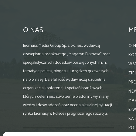
O NAS
M
Biomass Media Group Sp. z o.o. jest wydawcą
O 
czasopisma branżowego „Magazyn Biomasa” oraz
KO
specjalistycznych dodatków poświęconych m.in.
WS
tematyce pelletu, biogazu i urządzeń grzewczych
ZI
na biomasę. Działalność wydawniczą uzupełnia
PR
organizacja konferencji i spotkań branżowych,
NE
których celem jest stworzenie platformy wymiany
MA
wiedzy i doświadczeń oraz ocena aktualnej sytuacji
E-
rynku biomasy w Polsce i prognoza jego rozwoju.
KA
PO
Skontaktuj się z nami: