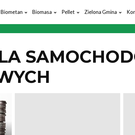
Biometan
Biomasa
Pellet
Zielona Gmina
Kon
DLA SAMOCHO
WYCH