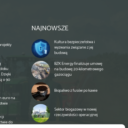
NAJNOWSZE
Kultura bezpieczeństwa i
rojekty
wyzwania związane z jej
budową
ą
BZK Energy finalizuje umowę
bloku
na budowę 20-kilometrowego
 Dzięki
gazociągu
ą o 90
Biopaliwo z fusów po kawie
n euro na
otwie
Sektor biogazowy w nowej
rzeczywistości operacyjnej
cji
ctwie do