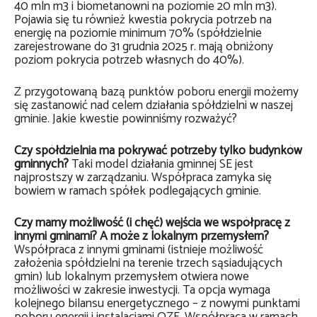
40 mln m3 i biometanowni na poziomie 20 mln m3).
Pojawia się tu również kwestia pokrycia potrzeb na
energię na poziomie minimum 70% (spółdzielnie
zarejestrowane do 31 grudnia 2025 r. mają obniżony
poziom pokrycia potrzeb własnych do 40%).
Z przygotowaną bazą punktów poboru energii możemy
się zastanowić nad celem działania spółdzielni w naszej
gminie. Jakie kwestie powinniśmy rozważyć?
Czy spółdzielnia ma pokrywać potrzeby tylko budynków
gminnych?
Taki model działania gminnej SE jest
najprostszy w zarządzaniu. Współpraca zamyka się
bowiem w ramach spółek podlegających gminie.
Czy mamy możliwość (i chęć) wejścia we współpracę z
innymi gminami? A może z lokalnym przemysłem?
Współpraca z innymi gminami (istnieje możliwość
założenia spółdzielni na terenie trzech sąsiadujących
gmin) lub lokalnym przemysłem otwiera nowe
możliwości w zakresie inwestycji. Ta opcja wymaga
kolejnego bilansu energetycznego – z nowymi punktami