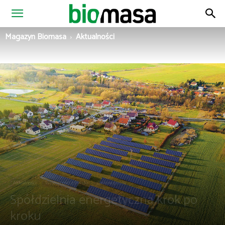
Magazyn
Magazyn Biomasa
Aktualności
Biomasa
Aktualności
Wiadomości z Polski
Zielona gmina
Spółdzielnia energetyczna krok po
kroku