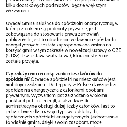
poboru energii i instalacjami OZE. Współpraca w ramach
kilku dodatkowych podmiotów, będzie większym
wyzwaniem.
Uwaga! Gmina należąca do spółdzielni energetycznej, w
której członkiem są podmioty prywatne, jest
zobowiązana do stosowania prawa zamówień
publicznych. Jest to utrudnienie w działaniu spółdzielni
energetycznych; została zaproponowana zmiana na
korzyść gmin w tym zakresie w nowelizacji ustawy o OZE
(UD89, tzw. ustawa wiatrakowa), która niestety nie
została przyjęta.
Czy zależy nam na dołączeniu mieszkańców do
spółdzielni?
Otwarcie spółdzielni na mieszkańców jest
ambitnym zadaniem. Do tej pory w Polsce działa jedna
spółdzielnia energetyczna z członkami-osobami
prywatnymi. Wyzwaniem jest zarządzanie wieloma
punktami poboru energii, a także kwestie
administracyjne obsługi dużej liczby członków. Jest to
jedna z barier dla rozwoju typowo oddolnych,
społecznych spółdzielni energetycznych. Jednocześnie
to właśnie gmina, dzięki swoim zasobom, może