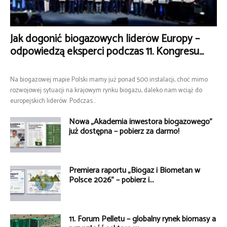
Jak dogonić biogazowych liderów Europy –
odpowiedzą eksperci podczas 11. Kongresu...
Na biogazowej mapie Polski mamy już ponad 500 instalacji, choć mimo
rozwojowej sytuacji na krajowym rynku biogazu, daleko nam wciąż do
europejskich liderów. Podczas...
Nowa „Akademia inwestora biogazowego”
już dostępna – pobierz za darmo!
Premiera raportu „Biogaz i Biometan w
Polsce 2026” – pobierz i...
11. Forum Pelletu – globalny rynek biomasy a