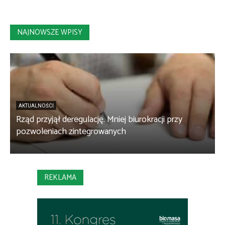
NAJNOWSZE WPISY
AKTUALNOŚCI
Rząd przyjął deregulację. Mniej biurokracji przy
B
pozwoleniach zintegrowanych
c
REKLAMA