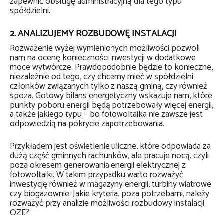
zapewnić obsługę administracyjną dla tego typu
spółdzielni.
2. ANALIZUJEMY ROZBUDOWĘ INSTALACJI
Rozważenie wyżej wymienionych możliwości pozwoli
nam na ocenę konieczności inwestycji w dodatkowe
moce wytwórcze. Prawdopodobnie będzie to konieczne,
niezależnie od tego, czy chcemy mieć w spółdzielni
członków związanych tylko z naszą gminą, czy również
spoza. Gotowy bilans energetyczny wskazuje nam, które
punkty poboru energii będą potrzebowały więcej energii,
a także jakiego typu – bo fotowoltaika nie zawsze jest
odpowiedzią na pokrycie zapotrzebowania.
Przykładem jest oświetlenie uliczne, które odpowiada za
dużą część gminnych rachunków, ale pracuje nocą, czyli
poza okresem generowania energii elektrycznej z
fotowoltaiki. W takim przypadku warto rozważyć
inwestycję również w magazyny energii, turbiny wiatrowe
czy biogazownie. Jakie kryteria, poza potrzebami, należy
rozważyć przy analizie możliwości rozbudowy instalacji
OZE?