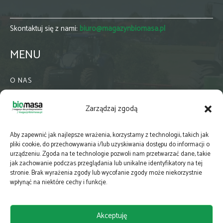
Skontaktuj się z nami:
biuro@magazynbiomasa.pl
MENU
O NAS
KONTAKT
Zarządzaj zgodą
WSPÓŁPRACA
ZIELONA GMINA
Aby zapewnić jak najlepsze wrażenia, korzystamy z technologii, takich jak
PRENUMERATA
pliki cookie, do przechowywania i/lub uzyskiwania dostępu do informacji o
urządzeniu. Zgoda na te technologie pozwoli nam przetwarzać dane, takie
NEWSLETTER
jak zachowanie podczas przeglądania lub unikalne identyfikatory na tej
MAPY
stronie. Brak wyrażenia zgody lub wycofanie zgody może niekorzystnie
wpłynąć na niektóre cechy i funkcje.
E-WYDANIE
KATALOGI BRANŻOWE
Akceptuję
POLITYKA PRYWATNOŚCI