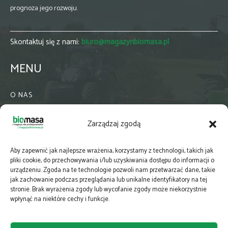
prognoza jego rozwoju.
Skontaktuj się z nami:
biuro@magazynbiomasa.pl
MENU
O NAS
KONTAKT
Zarządzaj zgodą
WSPÓŁPRACA
ZIELONA GMINA
Aby zapewnić jak najlepsze wrażenia, korzystamy z technologii, takich jak
PRENUMERATA
pliki cookie, do przechowywania i/lub uzyskiwania dostępu do informacji o
urządzeniu. Zgoda na te technologie pozwoli nam przetwarzać dane, takie
NEWSLETTER
jak zachowanie podczas przeglądania lub unikalne identyfikatory na tej
MAPY
stronie. Brak wyrażenia zgody lub wycofanie zgody może niekorzystnie
wpłynąć na niektóre cechy i funkcje.
E-WYDANIE
KATALOGI BRANŻOWE