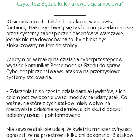
Czytaj też: Będzie kolejna rewolucja śmieciowa?
10 sierpnia doszło także do ataku na warszawką
fontannę. Hakerzy chwalą się także m.in. przedarciem się
przez systemy zabezpieczeń basenów w Warszawie,
jednak nie ma dowodów na to, by obiekt był
zlokalizowany na terenie stolicy.
W lutym br. w reakcji na działania cyberprzestępców
wydano komunikat Pełnomocnika Rządu do spraw
Cyberbezpieczeństwa ws. ataków na przemysłowe
systemy sterowania.
– Zdarzenia te są często działaniami aktywistów, a ich
celem jest zwrócenie uwagi mediów na udany atak. Co
ważne, niektóre z tych ataków miały wpływ na
rzeczywiste działanie systemów, a ich skutki odczuli
odbiorcy usług – poinformowano.
Nie zawsze ataki się udają. W kwietniu minister cyfryzacji
ogłaszał, że na przestrzeni kilku dni dokonano 18 ataków