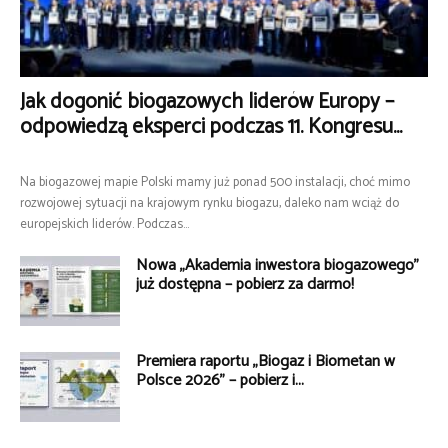
Jak dogonić biogazowych liderów Europy –
odpowiedzą eksperci podczas 11. Kongresu...
Na biogazowej mapie Polski mamy już ponad 500 instalacji, choć mimo
rozwojowej sytuacji na krajowym rynku biogazu, daleko nam wciąż do
europejskich liderów. Podczas...
Nowa „Akademia inwestora biogazowego”
już dostępna – pobierz za darmo!
Premiera raportu „Biogaz i Biometan w
Polsce 2026” – pobierz i...