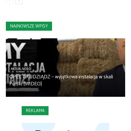
NAJNOWSZE WPISY
AKTUALNOŚCI
OPEC GRUDZIĄDZ – wyjątkowa instalacja w skali
S
Polski [WIDEO]
m
REKLAMA