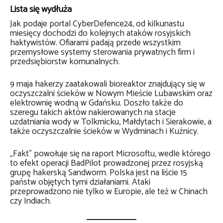
Lista się wydłuża
Jak podaje portal CyberDefence24, od kilkunastu
miesięcy dochodzi do kolejnych ataków rosyjskich
haktywistów. Ofiarami padają przede wszystkim
przemysłowe systemy sterowania prywatnych firm i
przedsiębiorstw komunalnych.
9 maja hakerzy zaatakowali bioreaktor znajdujący się w
oczyszczalni ścieków w Nowym Mieście Lubawskim oraz
elektrownię wodną w Gdańsku. Doszło także do
szeregu takich aktów nakierowanych na stacje
uzdatniania wody w Tolkmicku, Małdytach i Sierakowie, a
także oczyszczalnie ścieków w Wydminach i Kuźnicy.
„Fakt” powołuje się na raport Microsoftu, wedle którego
to efekt operacji BadPilot prowadzonej przez rosyjską
grupę hakerską Sandworm. Polska jest na liście 15
państw objętych tymi działaniami. Ataki
przeprowadzono nie tylko w Europie, ale też w Chinach
czy Indiach.