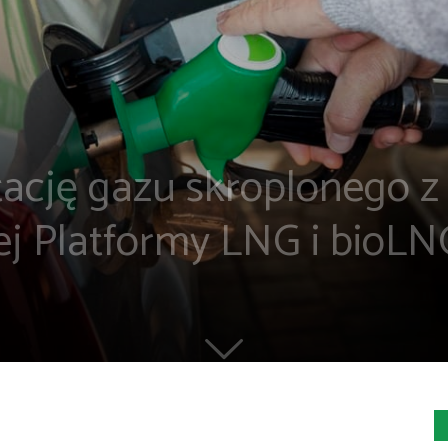
tację gazu skroplonego 
ej Platformy LNG i bioLN