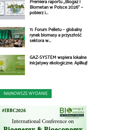
Premiera raportu „Biogaz i
Biometan w Polsce 2026” –
pobierz i...
11. Forum Pelletu – globalny
rynek biomasy a przyszłość
sektora w...
GAZ-SYSTEM wspiera lokalne
inicjatywy ekologiczne. Aplikuj!
NAJNOWSZE WYDANIE