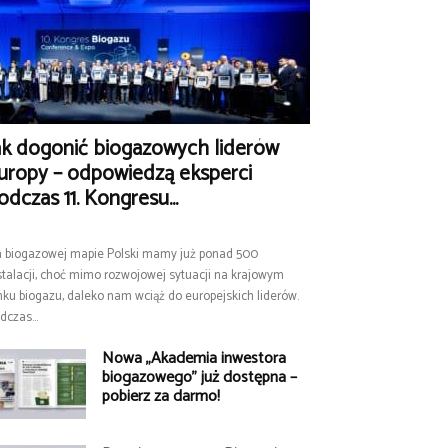
ak dogonić biogazowych liderów
uropy – odpowiedzą eksperci
odczas 11. Kongresu...
 biogazowej mapie Polski mamy już ponad 500
stalacji, choć mimo rozwojowej sytuacji na krajowym
nku biogazu, daleko nam wciąż do europejskich liderów.
dczas...
Nowa „Akademia inwestora
biogazowego” już dostępna –
pobierz za darmo!