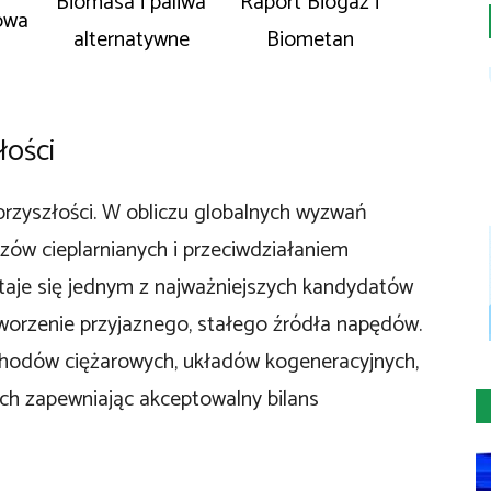
Biomasa i paliwa
Raport Biogaz i
owa
alternatywne
Biometan
łości
rzyszłości.
W obliczu globalnych wyzwań
zów cieplarnianych i przeciwdziałaniem
aje się jednym z najważniejszych kandydatów
tworzenie przyjaznego, stałego źródła napędów.
chodów ciężarowych, układów kogeneracyjnych,
ch zapewniając akceptowalny bilans