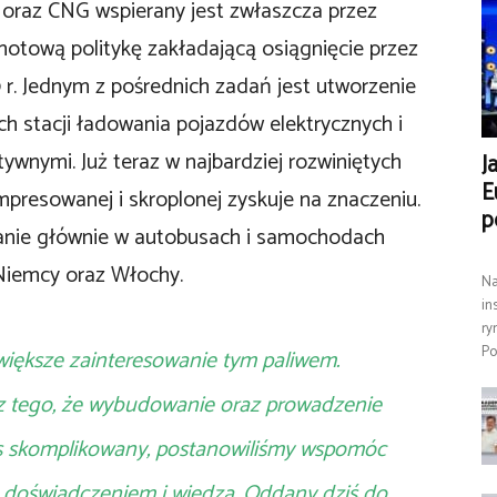
 oraz CNG wspierany jest zwłaszcza przez
ólnotową politykę zakładającą osiągnięcie przez
 r. Jednym z pośrednich zadań jest utworzenie
ych stacji ładowania pojazdów elektrycznych i
ywnymi. Już teraz w najbardziej rozwiniętych
J
E
mpresowanej i skroplonej zyskuje na znaczeniu.
p
wanie głównie w autobusach i samochodach
k Niemcy oraz Włochy.
Na
in
ry
Po
większe zainteresowanie tym paliwem.
z tego, że wybudowanie oraz prowadzenie
es skomplikowany, postanowiliśmy wspomóc
 doświadczeniem i wiedzą. Oddany dziś do