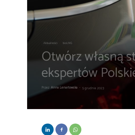
Aktualności
bioLNG
Otwórz własną s
ekspertów Polski
Przez
Anna Lenartowska
-
5 grudnia 2023