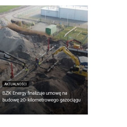
AKTUALNOŚCI
BZK Energy finalizuje umowę na
AKTUALNOŚCI
budowę 20-kilometrowego gazociągu
Biopaliwo z fus