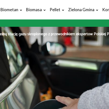
Biometan
Biomasa
Pellet
Zielona Gmina
Kon
sną stację gazu skroplonego z przewodnikiem ekspertów Polskiej 