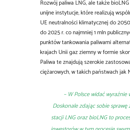
Rozwój paliwa LNG, ale także bioLNG
unijne instytucje, które realizują wsp
UE neutralności klimatycznej do 2050
do 2025 r. co najmniej 1 mln publiczn
punktów tankowania paliwami alternat
krajach Unii gaz ziemny w formie sko
Paliwa te znajdują szerokie zastoso
ciężarowych, w takich państwach ja
– W Polsce widać wyraźnie 
Doskonale zdając sobie sprawę 
stacji LNG oraz bioLNG to proc
inwestorów w tym procesie swym