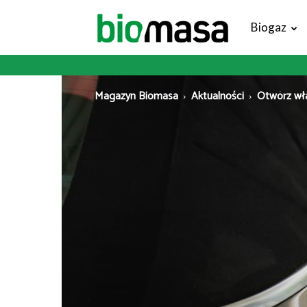
Magazyn
Biogaz
Biomasa
Magazyn Biomasa
Aktualności
Otwórz wła