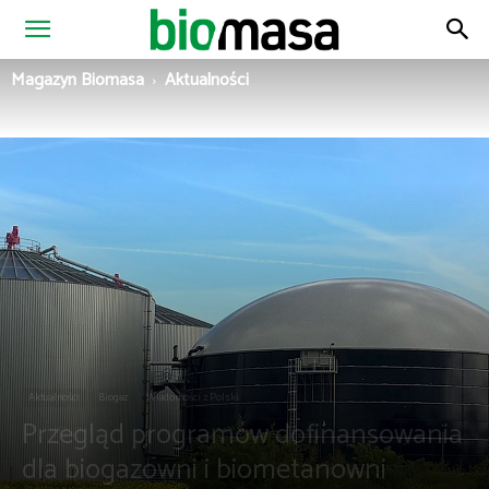
Magazyn
Magazyn Biomasa
Aktualności
Biomasa
Aktualności
Biogaz
Wiadomości z Polski
Przegląd programów dofinansowania
dla biogazowni i biometanowni