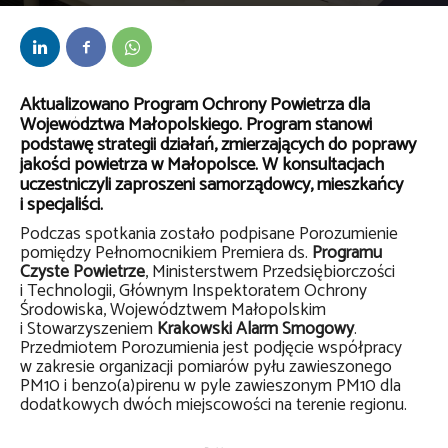
Przez
bem
-
14 lutego 2019
Aktualizowano Program Ochrony Powietrza dla
Województwa Małopolskiego. Program stanowi
podstawę strategii działań, zmierzających do poprawy
jakości powietrza w Małopolsce. W konsultacjach
uczestniczyli zaproszeni samorządowcy, mieszkańcy
i specjaliści.
Podczas spotkania zostało podpisane Porozumienie
pomiędzy Pełnomocnikiem Premiera ds.
Programu
Czyste Powietrze
, Ministerstwem Przedsiębiorczości
i Technologii, Głównym Inspektoratem Ochrony
Środowiska, Województwem Małopolskim
i Stowarzyszeniem
Krakowski Alarm Smogowy
.
Przedmiotem Porozumienia jest podjęcie współpracy
w zakresie organizacji pomiarów pyłu zawieszonego
PM10 i benzo(a)pirenu w pyle zawieszonym PM10 dla
dodatkowych dwóch miejscowości na terenie regionu.