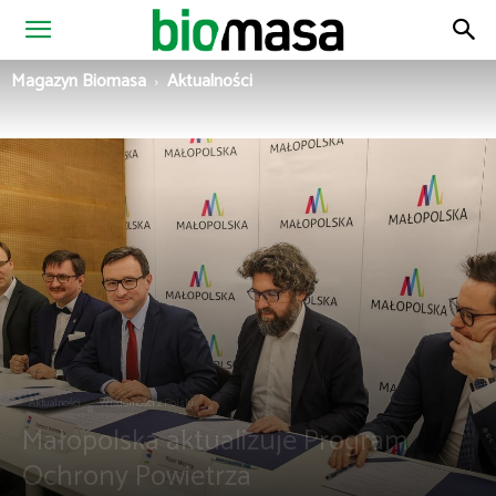
Magazyn
Magazyn Biomasa
Aktualności
Biomasa
Aktualności
Wiadomości z Polski
Małopolska aktualizuje Program
Ochrony Powietrza