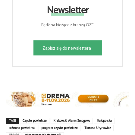
Newsletter
Bądź na bieżąco z branżą OZE
Zapisz się do newslettera
TAGI
Czyste powietrze
Krakowski Alarm Smogowy
Małopolska
ochrona powietrza
program czyste powietrze
Tomasz Urynowicz