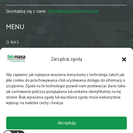
Skontaktuj się z nami:
biuro@magazynbiomasa.pl
MENU
O NAS
KONTAKT
Zarządzaj zgodą
WSPÓŁPRACA
ZIELONA GMINA
Aby zapewnić jak najlepsze wrażenia, korzystamy z technologii, takich jak
PRENUMERATA
pliki cookie, do przechowywania i/lub uzyskiwania dostępu do informacji o
urządzeniu. Zgoda na te technologie pozwoli nam przetwarzać dane, takie
NEWSLETTER
jak zachowanie podczas przeglądania lub unikalne identyfikatory na tej
MAPY
stronie. Brak wyrażenia zgody lub wycofanie zgody może niekorzystnie
wpłynąć na niektóre cechy i funkcje.
E-WYDANIE
KATALOGI BRANŻOWE
Akceptuję
POLITYKA PRYWATNOŚCI