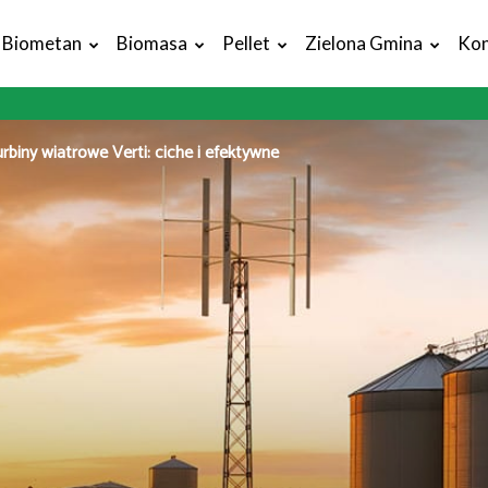
Biometan
Biomasa
Pellet
Zielona Gmina
Kon
rbiny wiatrowe Verti: ciche i efektywne