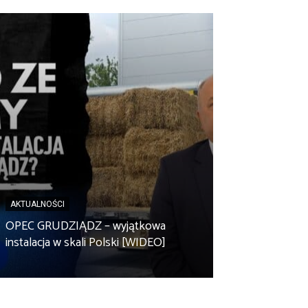
AKTUALNOŚCI
AKTUALNOŚCI
Spółdzielnia en
OPEC GRUDZIĄDZ – wyjątkowa
Zbuczyn chce m
instalacja w skali Polski [WIDEO]
rolniczą