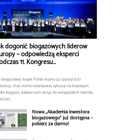
ak dogonić biogazowych liderów
uropy – odpowiedzą eksperci
odczas 11. Kongresu...
 biogazowej mapie Polski mamy już ponad 500
stalacji, choć mimo rozwojowej sytuacji na krajowym
nku biogazu, daleko nam wciąż do europejskich liderów.
dczas...
Nowa „Akademia inwestora
biogazowego” już dostępna –
pobierz za darmo!