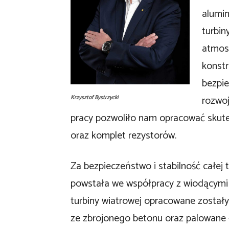
alumi
turbin
atmosf
konstr
bezpi
rozwo
Krzysztof Bystrzycki
pracy pozwoliło nam opracować skut
oraz komplet rezystorów.
Za bezpieczeństwo i stabilność całej
powstała we współpracy z wiodącymi u
turbiny wiatrowej opracowane został
ze zbrojonego betonu oraz palowane –