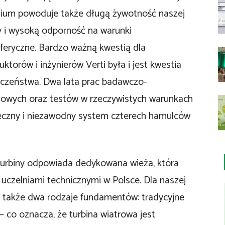
nium powoduje także długą żywotność naszej
y i wysoką odporność na warunki
eryczne. Bardzo ważną kwestią dla
uktorów i inżynierów Verti była i jest kwestia
eczeństwa. Dwa lata prac badawczo-
jowych oraz testów w rzeczywistych warunkach
eczny i niezawodny system czterech hamulców
 turbiny odpowiada dedykowana wieża, która
czelniami technicznymi w Polsce. Dla naszej
y także dwa rodzaje fundamentów: tradycyjne
 co oznacza, że turbina wiatrowa jest