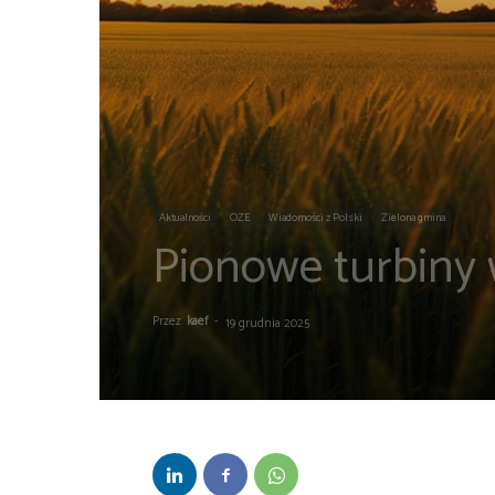
Aktualności
OZE
Wiadomości z Polski
Zielona gmina
Pionowe turbiny w
Przez
kaef
-
19 grudnia 2025