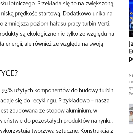
słu lotniczego. Przekłada się to na zwiększoną
ie niską prędkość startową. Dodatkowo unikalna
o zmniejsza poziom hałasu pracy turbin Verti.
rodukty są ekologiczne nie tylko ze względu na
a energii, ale również ze względu na swoją
J
E
p
TYCE?
Na
in
ry
 93% użytych komponentów do budowy turbin
Po
nadaje się do recyklingu. Przykładowo – nasza
 jest zbudowana ze stopów aluminium, w
wieństwie do pozostałych produktów na rynku,
wykorzystują tworzywa sztuczne. Konstrukcja z