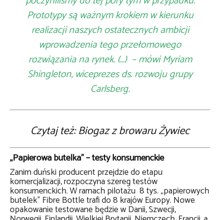
poczyniliśmy do tej pory tym w przypadku.
Prototypy są ważnym krokiem w kierunku
realizacji naszych ostatecznych ambicji
wprowadzenia tego przełomowego
rozwiązania na rynek. (…) – mówi Myriam
Shingleton, wiceprezes ds. rozwoju grupy
Carlsberg.
Czytaj też: Biogaz z browaru Żywiec
„Papierowa butelka” – testy konsumenckie
Zanim duński producent przejdzie do etapu
komercjalizacji, rozpoczyna szereg testów
konsumenckich. W ramach pilotażu 8 tys. „papierowych
butelek” Fibre Bottle trafi do 8 krajów Europy. Nowe
opakowanie testowane będzie w Danii, Szwecji,
Norwegii, Finlandii, Wielkiej Brytanii, Niemczech, Francji, a