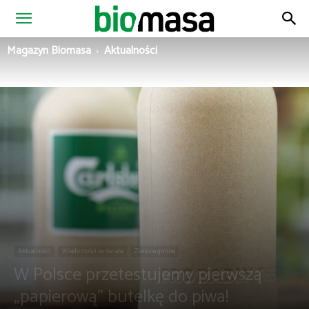
Magazyn
Magazyn Biomasa
Aktualności
Biomasa
Aktualności
Wiadomości ze świata
Zielona gmina
W Polsce przetestujemy pierwszą
„papierową” butelkę do piwa!