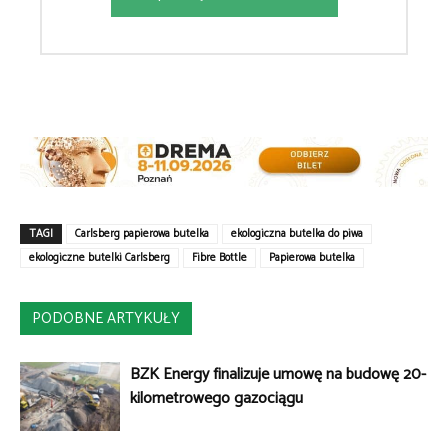
TAGI
Carlsberg papierowa butelka
ekologiczna butelka do piwa
ekologiczne butelki Carlsberg
Fibre Bottle
Papierowa butelka
PODOBNE ARTYKUŁY
BZK Energy finalizuje umowę na budowę 20-
kilometrowego gazociągu