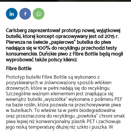
Przez
Anna Lenartowska
-
4 lipca 2022
Carlsberg zaprezentował prototyp nowej, wyjątkowej
butelki, której koncept opracowywany jest od 2015 r.
Pierwsza na świecie „papierowa” butelka do piwa
nadająca się w 100% do recyklingu przechodzi testy
konsumenckie. Duńskie piwo z Fibre Bottle będą mogli
wypróbować także polscy klienci.
Fibre Bottle
Prototyp butelki Fibre Bottle są wykonano z
pozyskiwanych w zrównoważony sposób włókien
drzewnych, które w pełni nadają się do recyklingu.
Szczególnie ważnym elementem jest znajdująca się
wewnątrz butelki „wyściółka” wykonana z polimeru PEF
na bazie roślin, która pozwala na przechowywanie piwa
w butelkach. To właśnie ta w pełni biodegradowalna
oraz przeznaczona do recyklingu „powłoka” chroni smak
piwa lepiej niż konwencjonalny plastik PET i zachowuje
jego niską temperaturę dłużej niż szkło i puszka. W