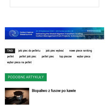
TAGI
jaki piec do pelletu
jaki piec wybrać
nowe piece ranking
pellet
pellet jaki piec
pellet piec
top pieców
wybór pieca
wybór pieca na pellet
PODOBNE ARTYKUŁY
Biopaliwo z fusów po kawie