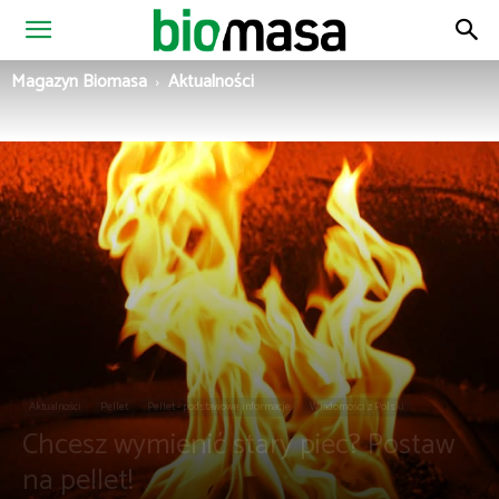
Magazyn
Magazyn Biomasa
Aktualności
Biomasa
Aktualności
Pellet
Pellet - podstawowe informacje
Wiadomości z Polski
Chcesz wymienić stary piec? Postaw
na pellet!