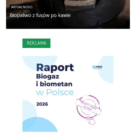
S
AKTUALNOŚCI
Biopaliwo z fusów po kawie
o
REKLAMA