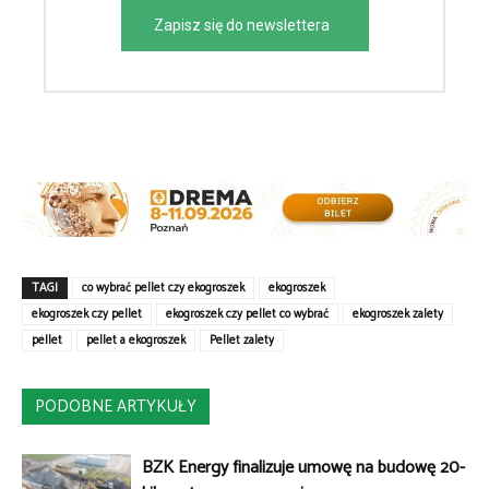
Zapisz się do newslettera
TAGI
co wybrać pellet czy ekogroszek
ekogroszek
ekogroszek czy pellet
ekogroszek czy pellet co wybrać
ekogroszek zalety
pellet
pellet a ekogroszek
Pellet zalety
PODOBNE ARTYKUŁY
BZK Energy finalizuje umowę na budowę 20-