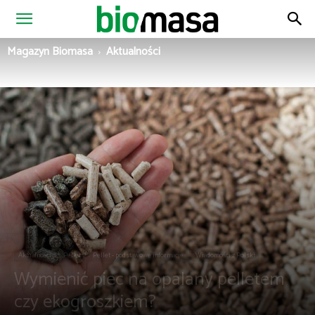
Magazyn
Magazyn Biomasa
Aktualności
Biomasa
Aktualności
Pellet
Pellet - podstawowe informacje
Wiadomości z Polski
Wymienić piec na opalany pelletem
czy ekogroszkiem?