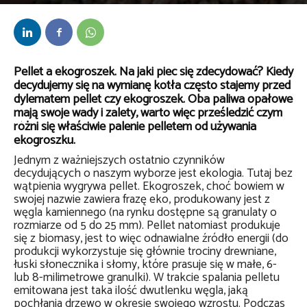
Przez
kaef
-
25 lutego 2019
Pellet a ekogroszek. Na jaki piec się zdecydować? Kiedy
decydujemy się na wymianę kotła często stajemy przed
dylematem pellet czy ekogroszek. Oba paliwa opałowe
mają swoje wady i zalety, warto więc prześledzić czym
różni się właściwie palenie pelletem od używania
ekogroszku.
Jednym z ważniejszych ostatnio czynników
decydujących o naszym wyborze jest ekologia. Tutaj bez
wątpienia wygrywa pellet. Ekogroszek, choć bowiem w
swojej nazwie zawiera frazę eko, produkowany jest z
węgla kamiennego (na rynku dostępne są granulaty o
rozmiarze od 5 do 25 mm). Pellet natomiast produkuje
się z biomasy, jest to więc odnawialne źródło energii (do
produkcji wykorzystuje się głównie trociny drewniane,
łuski słonecznika i słomy, które prasuje się w małe, 6-
lub 8-milimetrowe granulki). W trakcie spalania pelletu
emitowana jest taka ilość dwutlenku węgla, jaką
pochłania drzewo w okresie swojego wzrostu. Podczas