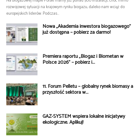
Na biogazowej mapie Polski mamy już ponad 500 instalacji, choć mimo
rozwojowej sytuacji na krajowym rynku biogazu, daleko nam wciąż do
europejskich liderów. Podczas...
Nowa „Akademia inwestora biogazowego”
już dostępna – pobierz za darmo!
Premiera raportu „Biogaz i Biometan w
Polsce 2026” – pobierz i...
11. Forum Pelletu – globalny rynek biomasy a
przyszłość sektora w...
GAZ-SYSTEM wspiera lokalne inicjatywy
ekologiczne. Aplikuj!