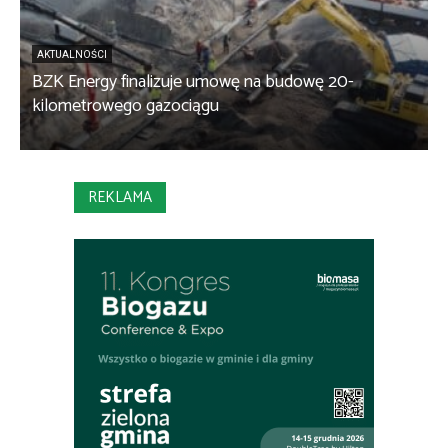
AKTUALNOŚCI
BZK Energy finalizuje umowę na budowę 20-
kilometrowego gazociągu
B
REKLAMA