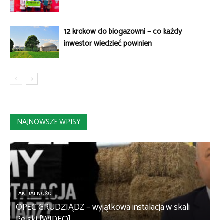
12 kroków do biogazowni – co każdy
inwestor wiedzieć powinien
NAJNOWSZE WPISY
AKTUALNOŚCI
OPEC GRUDZIĄDZ – wyjątkowa instalacja w skali
S
Polski [WIDEO]
m