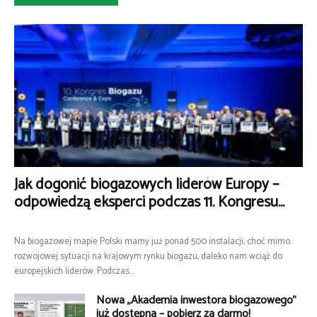
Jak dogonić biogazowych liderów Europy –
odpowiedzą eksperci podczas 11. Kongresu...
Na biogazowej mapie Polski mamy już ponad 500 instalacji, choć mimo
rozwojowej sytuacji na krajowym rynku biogazu, daleko nam wciąż do
europejskich liderów. Podczas...
Nowa „Akademia inwestora biogazowego”
już dostępna – pobierz za darmo!