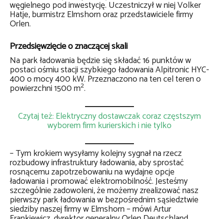
węgielnego pod inwestycję. Uczestniczył w niej Volker
Hatje, burmistrz Elmshorn oraz przedstawiciele firmy
Orlen.
Przedsięwzięcie o znaczącej skali
Na park ładowania będzie się składać 16 punktów w
postaci ośmiu stacji szybkiego ładowania Alpitronic HYC-
400 o mocy 400 kW. Przeznaczono na ten cel teren o
2
powierzchni 1500 m
.
Czytaj też: Elektryczny dostawczak coraz częstszym
wyborem firm kurierskich i nie tylko
– Tym krokiem wysyłamy kolejny sygnał na rzecz
rozbudowy infrastruktury ładowania, aby sprostać
rosnącemu zapotrzebowaniu na wydajne opcje
ładowania i promować elektromobilność. Jesteśmy
szczególnie zadowoleni, że możemy zrealizować nasz
pierwszy park ładowania w bezpośrednim sąsiedztwie
siedziby naszej firmy w Elmshorn – mówi Artur
Frankiewicz, dyrektor generalny Orlen Deutschland