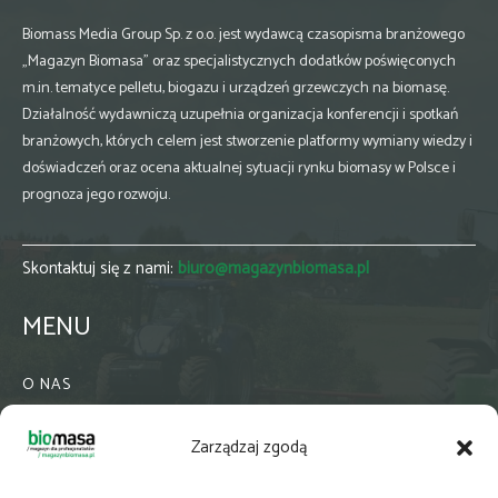
Biomass Media Group Sp. z o.o. jest wydawcą czasopisma branżowego
„Magazyn Biomasa” oraz specjalistycznych dodatków poświęconych
m.in. tematyce pelletu, biogazu i urządzeń grzewczych na biomasę.
Działalność wydawniczą uzupełnia organizacja konferencji i spotkań
branżowych, których celem jest stworzenie platformy wymiany wiedzy i
doświadczeń oraz ocena aktualnej sytuacji rynku biomasy w Polsce i
prognoza jego rozwoju.
Skontaktuj się z nami:
biuro@magazynbiomasa.pl
MENU
O NAS
KONTAKT
Zarządzaj zgodą
WSPÓŁPRACA
ZIELONA GMINA