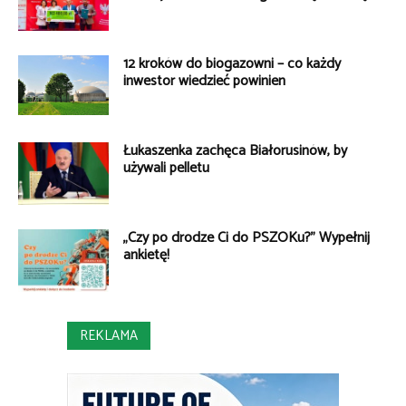
12 kroków do biogazowni – co każdy
inwestor wiedzieć powinien
Łukaszenka zachęca Białorusinów, by
używali pelletu
„Czy po drodze Ci do PSZOKu?” Wypełnij
ankietę!
REKLAMA