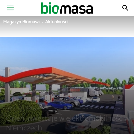
Magazyn
Magazyn Biomasa
Aktualności
Biomasa
Aktualności
Elektromobilność
Fotowoltaika
Wiadomości ze świata
Zielona gmina
Orlen inwestuje w elektromobilność w
Niemczech