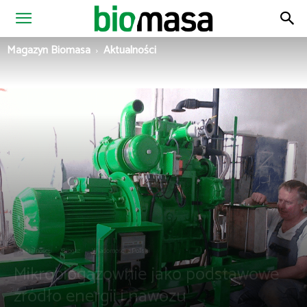
Magazyn
Magazyn Biomasa
Aktualności
Biomasa
Aktualności
Biogaz
Wiadomości z Polski
Mikrobiogazownie jako podstawowe
źródło energii i nawozu