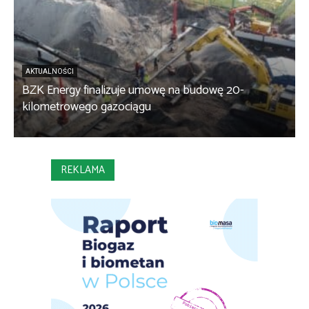
AKTUALNOŚCI
BZK Energy finalizuje umowę na budowę 20-
kilometrowego gazociągu
B
REKLAMA