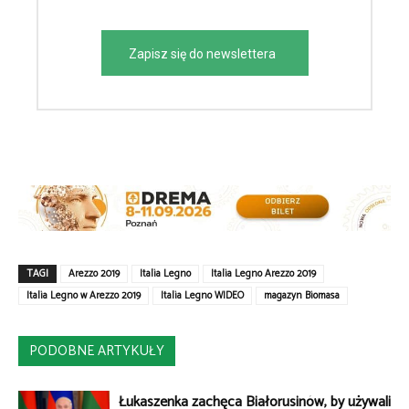
Zapisz się do newslettera
TAGI
Arezzo 2019
Italia Legno
Italia Legno Arezzo 2019
Italia Legno w Arezzo 2019
Italia Legno WIDEO
magazyn Biomasa
PODOBNE ARTYKUŁY
Łukaszenka zachęca Białorusinów, by używali