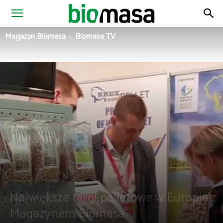
Magazyn
Magazyn Biomasa
Biomasa TV
Biomasa
Biomasa TV
Pellet
Największe targi pelletowe w Europie z
Magazynem Biomasa