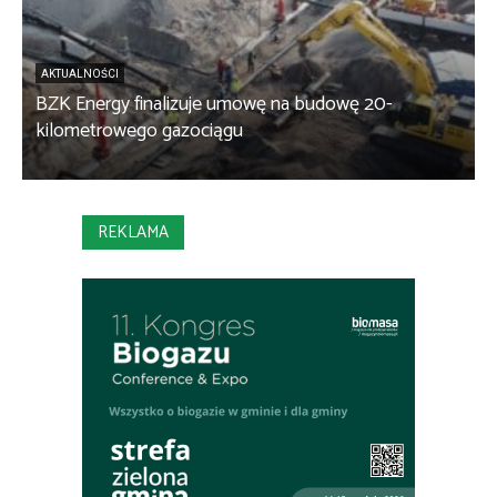
AKTUALNOŚCI
BZK Energy finalizuje umowę na budowę 20-
kilometrowego gazociągu
B
REKLAMA