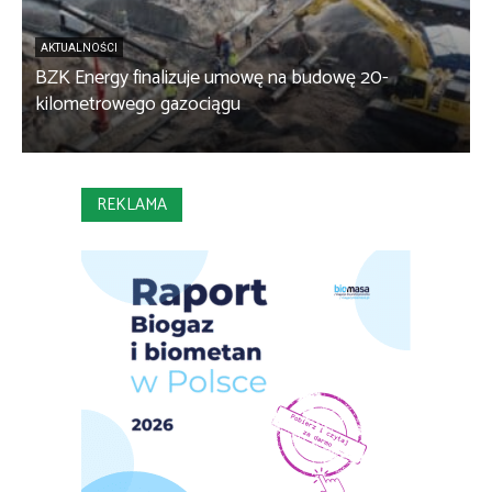
AKTUALNOŚCI
BZK Energy finalizuje umowę na budowę 20-
kilometrowego gazociągu
B
REKLAMA