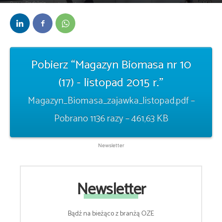
Przez
Redakcja
-
9 listopada 2015
Pobierz “Magazyn Biomasa nr 10
(17) - listopad 2015 r.”
Magazyn_Biomasa_zajawka_listopad.pdf –
Pobrano 1136 razy – 461,63 KB
Newsletter
Newsletter
Bądź na bieżąco z branżą OZE