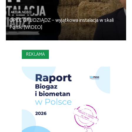
AKTUALNOŚCI
OPEC GRUDZIĄDZ – wyjątkowa instalacja w skali
S
Polski [WIDEO]
m
REKLAMA