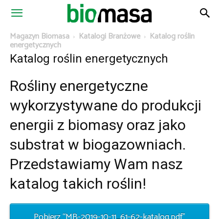
Magazyn
Magazyn Biomasa
Katalogi Branżowe
Katalog roślin
energetycznych
Katalog roślin energetycznych
Biomasa
Rośliny energetyczne
wykorzystywane do produkcji
energii z biomasy oraz jako
substrat w biogazowniach.
Przedstawiamy Wam nasz
katalog takich roślin!
Pobierz “MB-2019-10-11_61-62-katalog.pdf”