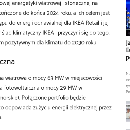
owej energetyki wiatrowej i słonecznej na
ukończone do końca 2024 roku, a ich celem jest
 do energii odnawialnej dla IKEA Retail i jej
 ślad klimatyczny IKEA i przyczyni się do tego,
sem pozytywnym dla klimatu do 2030 roku.
J
E
p
iczna
Na
rma wiatrowa o mocy 63 MW w miejscowości
in
ry
rma fotowoltaiczna o mocy 29 MW w
Po
orskie). Połączone portfolio będzie
 odpowiada zużyciu energii elektrycznej przez
.