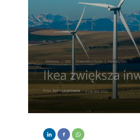
Aktualności
OZE
Wiadomości z Polski
Zielona gmina
Ikea zwiększa in
Przez
Anna Lenartowska
-
9 czerwca 2022