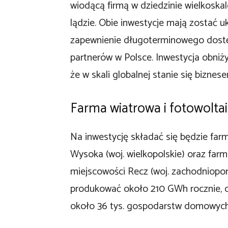
wiodącą firmą w dziedzinie wielkoskal
lądzie. Obie inwestycje mają zostać 
zapewnienie długoterminowego dostępu
partnerów w Polsce. Inwestycja obniży
że w skali globalnej stanie się bizne
Farma wiatrowa i fotowolta
Na inwestycję składać się będzie fa
Wysoka (woj. wielkopolskie) oraz fa
miejscowości Recz (woj. zachodniopom
produkować około 210 GWh rocznie, co
około 36 tys. gospodarstw domowych