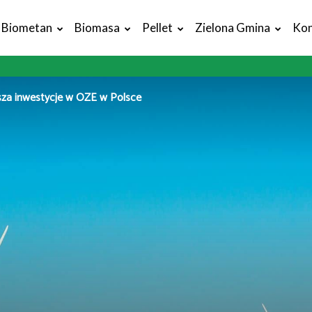
Biometan
Biomasa
Pellet
Zielona Gmina
Kon
sza inwestycje w OZE w Polsce