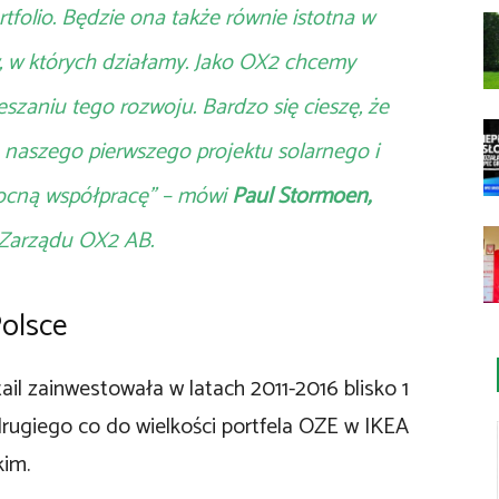
tfolio. Będzie ona także równie istotna w
, w których działamy. Jako OX2 chcemy
szaniu tego rozwoju. Bardzo się cieszę, że
 naszego pierwszego projektu solarnego i
wocną współpracę
”
– mówi
Paul Stormoen,
 Zarządu OX2 AB.
Polsce
ail zainwestowała w latach 2011-2016 blisko 1
drugiego co do wielkości portfela OZE w IKEA
kim.