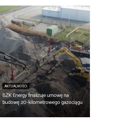
AKTUALNOŚCI
BZK Energy finalizuje umowę na
AKTUALNOŚCI
budowę 20-kilometrowego gazociągu
Biopaliwo z fus