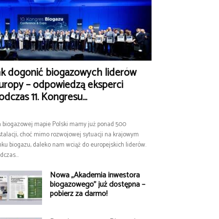
ak dogonić biogazowych liderów
uropy – odpowiedzą eksperci
odczas 11. Kongresu...
 biogazowej mapie Polski mamy już ponad 500
stalacji, choć mimo rozwojowej sytuacji na krajowym
nku biogazu, daleko nam wciąż do europejskich liderów.
dczas...
Nowa „Akademia inwestora
biogazowego” już dostępna –
pobierz za darmo!