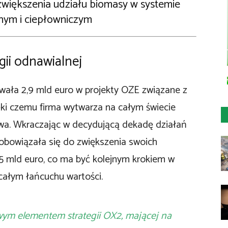
 zwiększenia udziału biomasy w systemie
nym i ciepłowniczym
ii odnawialnej
ała 2,9 mld euro w projekty OZE związane z
ęki czemu firma wytwarza na całym świecie
żywa. Wkraczając w decydującą dekadę działań
zobowiązała się do zwiększenia swoich
,5 mld euro, co ma być kolejnym krokiem w
całym łańcuchu wartości.
wym elementem strategii OX2, mającej na