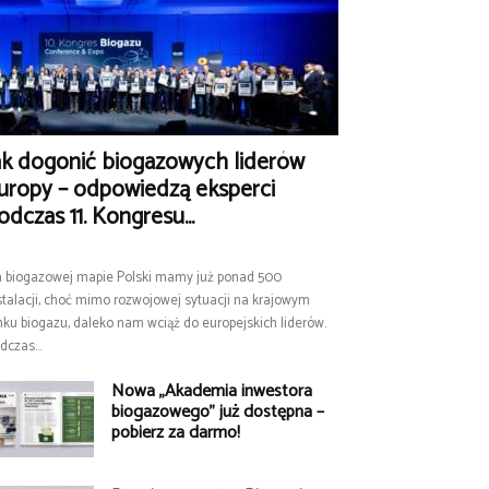
ak dogonić biogazowych liderów
uropy – odpowiedzą eksperci
odczas 11. Kongresu...
 biogazowej mapie Polski mamy już ponad 500
stalacji, choć mimo rozwojowej sytuacji na krajowym
nku biogazu, daleko nam wciąż do europejskich liderów.
dczas...
Nowa „Akademia inwestora
biogazowego” już dostępna –
pobierz za darmo!