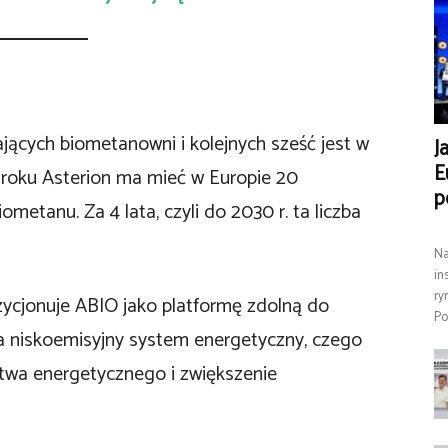
łających biometanowni i kolejnych sześć jest w
J
E
roku Asterion ma mieć w Europie 20
p
metanu. Za 4 lata, czyli do 2030 r. ta liczba
Na
in
ry
ozycjonuje ABIO jako platformę zdolną do
Po
a niskoemisyjny system energetyczny, czego
twa energetycznego i zwiększenie