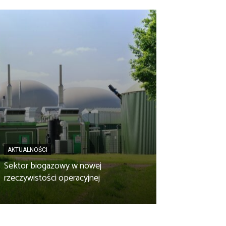
AKTUALNOŚCI
AKTUALNOŚCI
Sektor biogazowy w nowej
OPEC GRUDZIĄ
rzeczywistości operacyjnej
instalacja w ska