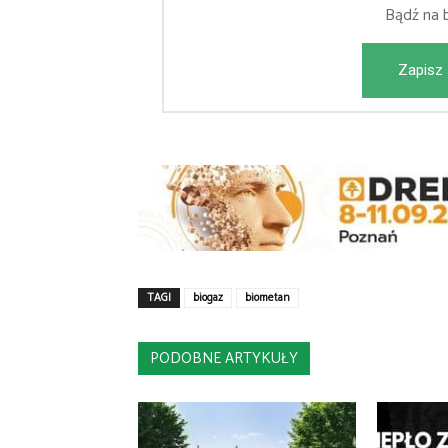
Bądź na 
Zapisz 
TAGI
biogaz
biometan
PODOBNE ARTYKUŁY