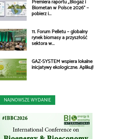
Premiera raportu „Biogaz i
Biometan w Polsce 2026” –
pobierz i...
11. Forum Pelletu – globalny
rynek biomasy a przyszłość
sektora w...
GAZ-SYSTEM wspiera lokalne
inicjatywy ekologiczne. Aplikuj!
NAJNOWSZE WYDANIE