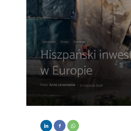
Aktualności
Biogaz
Biometan
Hiszpański inwes
w Europie
Przez
Anna Lenartowska
-
21 stycznia 2026