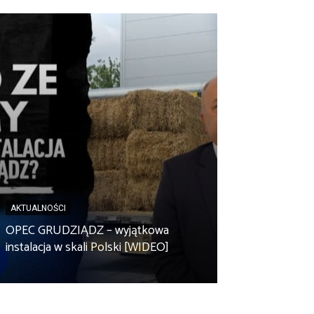
AKTUALNOŚCI
AKTUALNOŚCI
Spółdzielnia en
OPEC GRUDZIĄDZ – wyjątkowa
Zbuczyn chce m
instalacja w skali Polski [WIDEO]
rolniczą