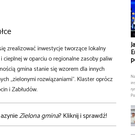
ułce
J
ę zrealizować inwestycje tworzące lokalny
E
 i cieplnej w oparciu o regionalne zasoby paliw
p
ością gmina stanie się wzorem dla innych
Na
ych „zielonymi rozwiązaniami”. Klaster oprócz
in
cin i Zabłudów.
ry
Po
gazynie
Zielona gmina
? Kliknij i sprawdź!