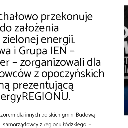
hałowo przekonuje
 do założenia
zielonej energii.
wa i Grupa IEN –
er – zorganizowali dla
dowców z opoczyńskich
ną prezentującą
nergyREGIONU.
zorem dla innych polskich gmin. Budową
in. samorządowcy z regionu łódzkiego. –