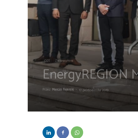
OZE
Zielona gmina
EnergyREGION M
Przez
Marcin Fajerski
-
17 października 2019