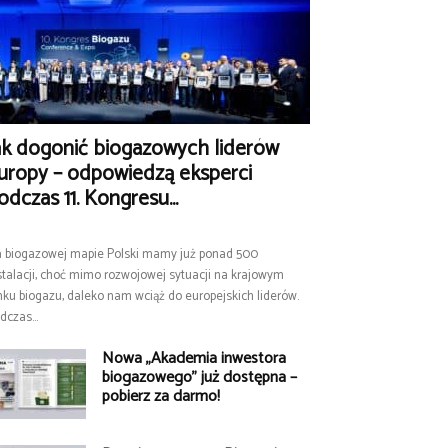
ak dogonić biogazowych liderów
uropy – odpowiedzą eksperci
odczas 11. Kongresu...
 biogazowej mapie Polski mamy już ponad 500
stalacji, choć mimo rozwojowej sytuacji na krajowym
nku biogazu, daleko nam wciąż do europejskich liderów.
dczas...
Nowa „Akademia inwestora
biogazowego” już dostępna –
pobierz za darmo!