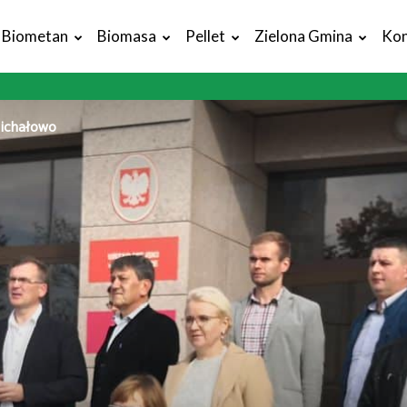
Biometan
Biomasa
Pellet
Zielona Gmina
Kon
ichałowo