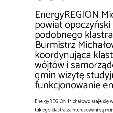
EnergyREGION Mic
powiat opoczyński
podobnego klastra 
Burmistrz Michało
koordynująca klast
wójtów i samorzą
gmin wizytę studyj
funkcjonowanie e
EnergyREGION Michałowo staje się w
takiego klastra zainteresowani są m.