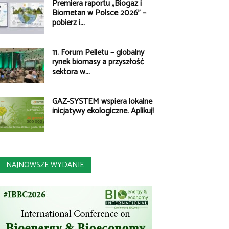
Premiera raportu „Biogaz i
Biometan w Polsce 2026” –
pobierz i...
11. Forum Pelletu – globalny
rynek biomasy a przyszłość
sektora w...
GAZ-SYSTEM wspiera lokalne
inicjatywy ekologiczne. Aplikuj!
NAJNOWSZE WYDANIE