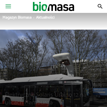
Magazyn
Magazyn Biomasa
Aktualności
Biomasa
Aktualności
Elektromobilność
Wiadomości z Polski
Elektryczne Solaris Urbino 12 na
ulicach Hamburga