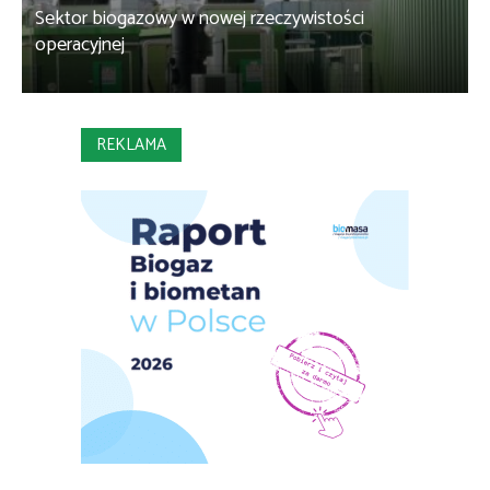
Sektor biogazowy w nowej rzeczywistości
O
operacyjnej
P
REKLAMA