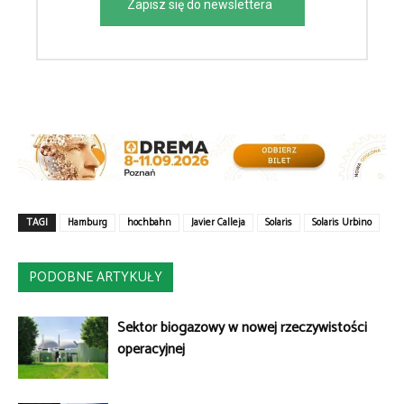
Zapisz się do newslettera
TAGI
Hamburg
hochbahn
Javier Calleja
Solaris
Solaris Urbino
PODOBNE ARTYKUŁY
Sektor biogazowy w nowej rzeczywistości
operacyjnej