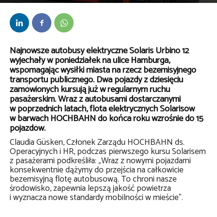
Przez
bem
-
16 lutego 2019
Najnowsze autobusy elektryczne Solaris Urbino 12
wyjechały w poniedziałek na ulice Hamburga,
wspomagając wysiłki miasta na rzecz bezemisyjnego
transportu publicznego. Dwa pojazdy z dziesięciu
zamówionych kursują już w regularnym ruchu
pasażerskim. Wraz z autobusami dostarczanymi
w poprzednich latach, flota elektrycznych Solarisów
w barwach HOCHBAHN do końca roku wzrośnie do 15
pojazdów.
Claudia Güsken, Członek Zarządu HOCHBAHN ds.
Operacyjnych i HR, podczas pierwszego kursu Solarisem
z pasażerami podkreśliła: „Wraz z nowymi pojazdami
konsekwentnie dążymy do przejścia na całkowicie
bezemisyjną flotę autobusową. To chroni nasze
środowisko, zapewnia lepszą jakość powietrza
i wyznacza nowe standardy mobilności w mieście”.