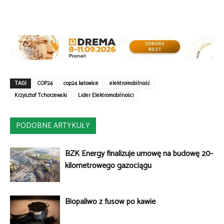
TAGI
COP24
cop24 katowice
elektromobilność
Krzysztof Tchórzewski
Lider Elektromobilności
PODOBNE ARTYKUŁY
BZK Energy finalizuje umowę na budowę 20-
kilometrowego gazociągu
Biopaliwo z fusów po kawie