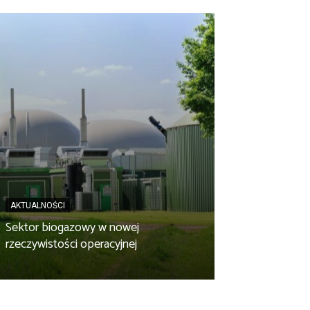
AKTUALNOŚCI
AKTUALNOŚCI
Sektor biogazowy w nowej
OPEC GRUDZIĄ
rzeczywistości operacyjnej
instalacja w ska