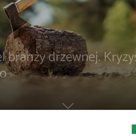
 branży drzewnej. Kryzy
go