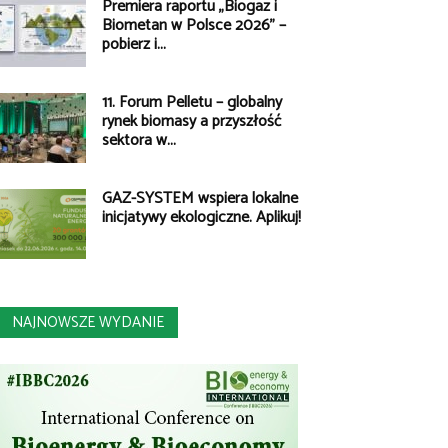
Premiera raportu „Biogaz i
Biometan w Polsce 2026” –
pobierz i...
11. Forum Pelletu – globalny
rynek biomasy a przyszłość
sektora w...
GAZ-SYSTEM wspiera lokalne
inicjatywy ekologiczne. Aplikuj!
NAJNOWSZE WYDANIE