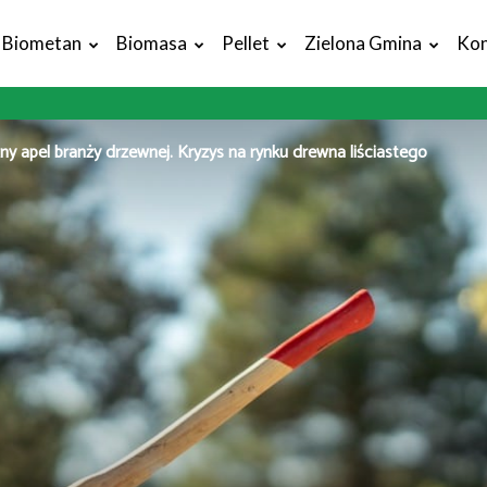
Biometan
Biomasa
Pellet
Zielona Gmina
Kon
y apel branży drzewnej. Kryzys na rynku drewna liściastego