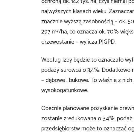
ochroną ok. 142 tys. ha, czyli niemal 
najwyższych klasach wieku. Zaznaczam
znacznie wyższą zasobnością – ok. 5
3
297 m
/ha, co oznacza ok. 70% więks
drzewostanie – wylicza PIGPD.
Według Izby będzie to oznaczało wyłą
podaży surowca o 3,4%. Dodatkowo naj
– dębowe i bukowe. To właśnie z nic
wysokogatunkowe.
Obecnie planowane pozyskanie drewna
zostanie zredukowana o 3,4%, podaż 
przedsiębiorstw może to oznaczać ogr