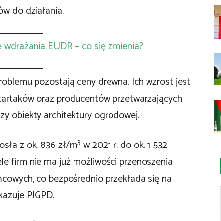
w do działania.
e wdrażania EUDR – co się zmienia?
oblemu pozostają ceny drewna. Ich wzrost jest
tartaków oraz producentów przetwarzających
czy obiekty architektury ogrodowej.
3
sła z ok. 836 zł/m
w 2021 r. do ok. 1 532
ele firm nie ma już możliwości przenoszenia
cowych, co bezpośrednio przekłada się na
kazuje PIGPD.