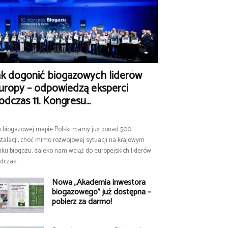
ak dogonić biogazowych liderów
uropy – odpowiedzą eksperci
odczas 11. Kongresu...
 biogazowej mapie Polski mamy już ponad 500
stalacji, choć mimo rozwojowej sytuacji na krajowym
nku biogazu, daleko nam wciąż do europejskich liderów.
dczas...
Nowa „Akademia inwestora
biogazowego” już dostępna –
pobierz za darmo!