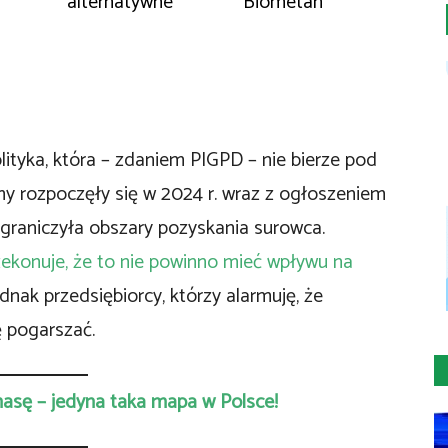
alternatywne
Biometan
tyka, która – zdaniem PIGPD – nie bierze pod
 rozpoczęły się w 2024 r. wraz z ogłoszeniem
ograniczyła obszary pozyskania surowca.
zekonuje, że to nie powinno mieć wpływu na
ednak przedsiębiorcy, którzy alarmuję, że
ę pogarszać.
omasę – jedyna taka mapa w Polsce!