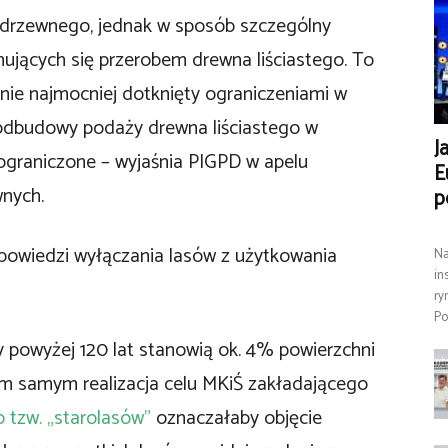
 drzewnego, jednak w sposób szczególny
ujących się przerobem drewna liściastego. To
nie najmocniej dotknięty ograniczeniami w
odbudowy podaży drewna liściastego w
J
 ograniczone – wyjaśnia PIGPD w apelu
E
nych.
p
powiedzi wyłączania lasów z użytkowania
Na
in
ry
Po
y powyżej 120 lat stanowią ok. 4% powierzchni
 Tym samym realizacja celu MKiŚ zakładającego
 tzw. „starolasów”
oznaczałaby objęcie