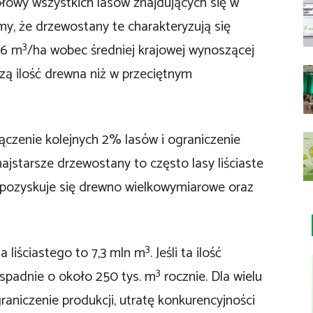
połowy wszystkich lasów znajdujących się w
y, że drzewostany te charakteryzują się
3
06 m
/ha wobec średniej krajowej wynoszącej
zą ilość drewna niż w przeciętnym
czenie kolejnych 2% lasów i ograniczenie
starsze drzewostany to często lasy liściaste
h pozyskuje się drewno wielkowymiarowe oraz
3
 liściastego to 7,3 mln m
. Jeśli ta ilość
3
spadnie o około 250 tys. m
rocznie. Dla wielu
aniczenie produkcji, utratę konkurencyjności