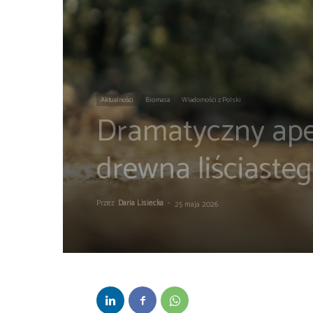
Aktualności
Biomasa
Wiadomości z Polski
Dramatyczny apel
drewna liściaste
Przez
Daria Lisiecka
-
25 maja 2026