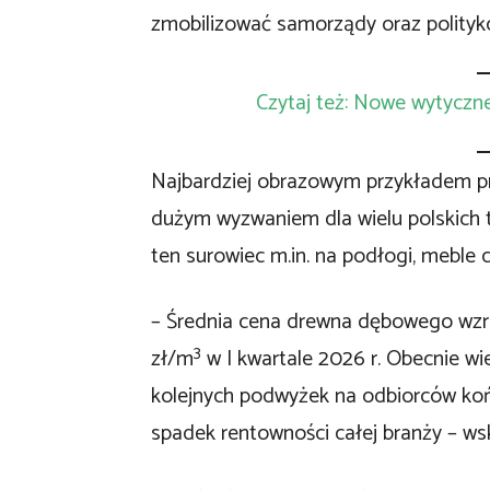
zmobilizować samorządy oraz politykó
Czytaj też: Nowe wytyczn
Najbardziej obrazowym przykładem pr
dużym wyzwaniem dla wielu polskich 
ten surowiec m.in. na podłogi, meble 
– Średnia cena drewna dębowego wzro
3
zł/m
w I kwartale 2026 r. Obecnie wi
kolejnych podwyżek na odbiorców koń
spadek rentowności całej branży – ws