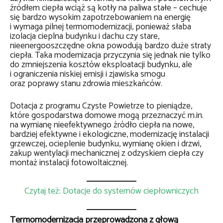
źródłem ciepła wciąż są kotły na paliwa stałe – cechuje
się bardzo wysokim zapotrzebowaniem na energię
i wymaga pilnej termomodernizacji, ponieważ słaba
izolacja cieplna budynku i dachu czy stare,
nieenergooszczędne okna powodują bardzo duże straty
ciepła. Taka modernizacja przyczynia się jednak nie tylko
do zmniejszenia kosztów eksploatacji budynku, ale
i ograniczenia niskiej emisji i zjawiska smogu
oraz poprawy stanu zdrowia mieszkańców.
Dotacja z programu Czyste Powietrze to pieniądze,
które gospodarstwa domowe mogą przeznaczyć m.in.
na wymianę nieefektywnego źródło ciepła na nowe,
bardziej efektywne i ekologiczne, modernizację instalacji
grzewczej, ocieplenie budynku, wymianę okien i drzwi,
zakup wentylacji mechanicznej z odzyskiem ciepła czy
montaż instalacji fotowoltaicznej.
Czytaj też: Dotacje do systemów ciepłowniczych
Termomodernizacja przeprowadzona z głową