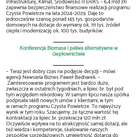
Infrastrukturę, Klimat, Środowisko (FEnIKS – 6,4 mld zł)
zapewnia bezpieczeństwo finansowe realizacji programu
Czyste Powietrze na lata 2024–2029. Daje to
jednocześnie szansę ponad 145 tys. gospodarstw
domowych na dotacje do wymiany ok. 111 tys. źródeł
ciepła i modernizację ok. 100 tys. budynków.
Konferencja Biomasa i paliwa alternatywne w
ciepłownictwie
– Teraz jest dobry czas na podjęcie decyzji – mówi
agencji Newseria Biznes Paweł Bednarek. –
Zainteresowanie programem jest bardzo duże,
zwłaszcza w ostatnich tygodniach, a lipiec br. był pod
tym względem rekordowy. W samym lipcu nasza spółka
podpisała 1468 nowych umów z klientami, w tym
w ramach programu Czyste Powietrze. To najwyższy
wynik w tym roku. Szacujemy, że łączna wartość tej
kontraktacji za lipiec br. przekracza 120 mln zł.
Oczywiście wpływa na to atrakcyjność samej dotacji, ale
też wiedza i kompetencje, skalowanie naszych
zespołów sprzedażowych, umiejętność dotarcia do