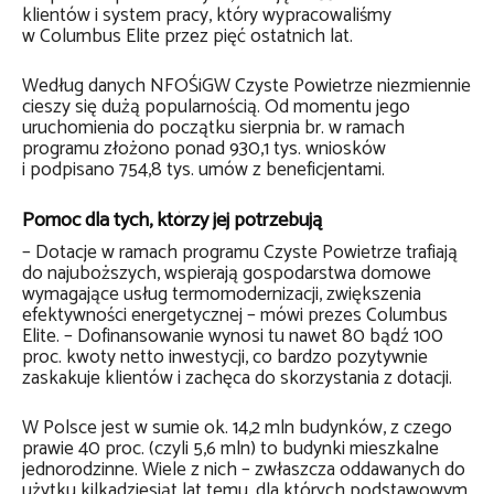
klientów i system pracy, który wypracowaliśmy
w Columbus Elite przez pięć ostatnich lat.
Według danych NFOŚiGW Czyste Powietrze niezmiennie
cieszy się dużą popularnością. Od momentu jego
uruchomienia do początku sierpnia br. w ramach
programu złożono ponad 930,1 tys. wniosków
i podpisano 754,8 tys. umów z beneficjentami.
Pomoc dla tych, którzy jej potrzebują
– Dotacje w ramach programu Czyste Powietrze trafiają
do najuboższych, wspierają gospodarstwa domowe
wymagające usług termomodernizacji, zwiększenia
efektywności energetycznej – mówi prezes Columbus
Elite. – Dofinansowanie wynosi tu nawet 80 bądź 100
proc. kwoty netto inwestycji, co bardzo pozytywnie
zaskakuje klientów i zachęca do skorzystania z dotacji.
W Polsce jest w sumie ok. 14,2 mln budynków, z czego
prawie 40 proc. (czyli 5,6 mln) to budynki mieszkalne
jednorodzinne. Wiele z nich – zwłaszcza oddawanych do
użytku kilkadziesiąt lat temu, dla których podstawowym