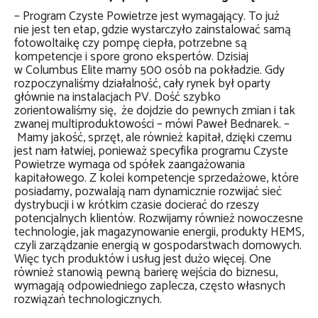
– Program Czyste Powietrze jest wymagający. To już
nie jest ten etap, gdzie wystarczyło zainstalować samą
fotowoltaikę czy pompę ciepła, potrzebne są
kompetencje i spore grono ekspertów. Dzisiaj
w Columbus Elite mamy 500 osób na pokładzie. Gdy
rozpoczynaliśmy działalność, cały rynek był oparty
głównie na instalacjach PV. Dość szybko
zorientowaliśmy się, że dojdzie do pewnych zmian i tak
zwanej multiproduktowości – mówi Paweł Bednarek. –
Mamy jakość, sprzęt, ale również kapitał, dzięki czemu
jest nam łatwiej, ponieważ specyfika programu Czyste
Powietrze wymaga od spółek zaangażowania
kapitałowego. Z kolei kompetencje sprzedażowe, które
posiadamy, pozwalają nam dynamicznie rozwijać sieć
dystrybucji i w krótkim czasie docierać do rzeszy
potencjalnych klientów. Rozwijamy również nowoczesne
technologie, jak magazynowanie energii, produkty HEMS,
czyli zarządzanie energią w gospodarstwach domowych.
Więc tych produktów i usług jest dużo więcej. One
również stanowią pewną barierę wejścia do biznesu,
wymagają odpowiedniego zaplecza, często własnych
rozwiązań technologicznych.