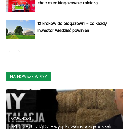
chce mieć biogazownię rolniczą
12 kroków do biogazowni – co każdy
inwestor wiedzieć powinien
NAJNOWSZE WPISY
AKTUALNOŚCI
OPEC GRUDZIĄDZ – wyjątkowa instalacja w skali
S