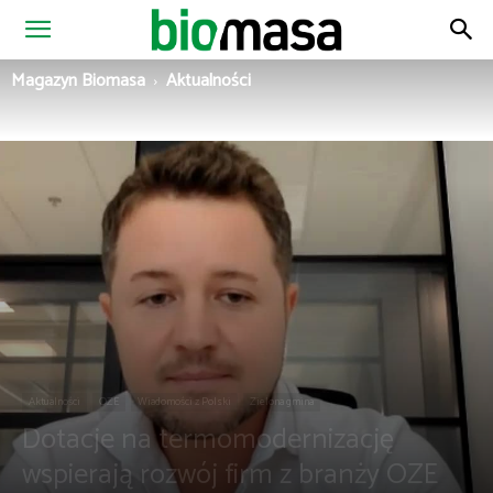
Magazyn
Magazyn Biomasa
Aktualności
Biomasa
Aktualności
OZE
Wiadomości z Polski
Zielona gmina
Dotacje na termomodernizację
wspierają rozwój firm z branży OZE