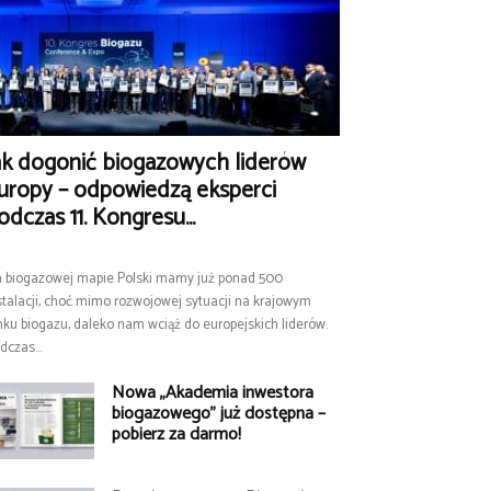
ak dogonić biogazowych liderów
uropy – odpowiedzą eksperci
odczas 11. Kongresu...
 biogazowej mapie Polski mamy już ponad 500
stalacji, choć mimo rozwojowej sytuacji na krajowym
nku biogazu, daleko nam wciąż do europejskich liderów.
dczas...
Nowa „Akademia inwestora
biogazowego” już dostępna –
pobierz za darmo!