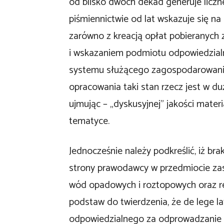
od blisko dwóch dekad generuje liczn
piśmiennictwie od lat wskazuje się n
zarówno z kreacją opłat pobieranych
i wskazaniem podmiotu odpowiedzialn
systemu służącego zagospodarowaniu
opracowania taki stan rzecz jest w du
ujmując – „dyskusyjnej” jakości mat
tematyce.
Jednocześnie należy podkreślić, iż br
strony prawodawcy w przedmiocie zas
wód opadowych i roztopowych oraz re
podstaw do twierdzenia, że de lege l
odpowiedzialnego za odprowadzanie 