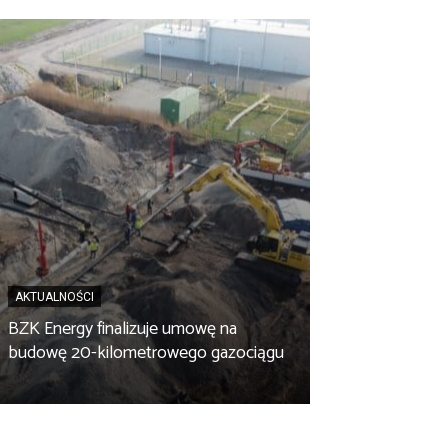
AKTUALNOŚCI
BZK Energy finalizuje umowę na
AKTUALNOŚCI
budowę 20-kilometrowego gazociągu
Biopaliwo z fus