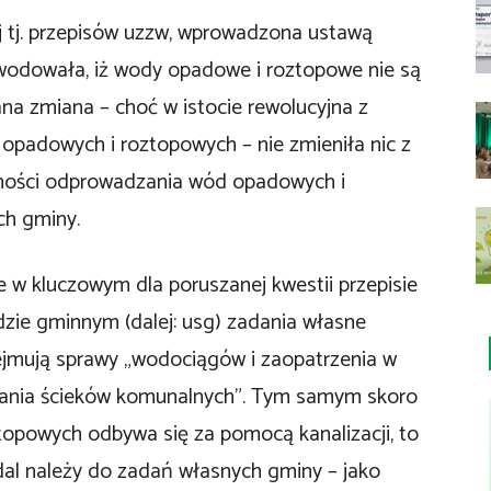
 tj. przepisów uzzw, wprowadzona ustawą
owodowała, iż wody opadowe i roztopowe nie są
na zmiana – choć w istocie rewolucyjna z
 opadowych i roztopowych – nie zmieniła nic z
żności odprowadzania wód opadowych i
ch gminy.
 w kluczowym dla poruszanej kwestii przepisie
ządzie gminnym (dalej: usg) zadania własne
ejmują sprawy „wodociągów i zaopatrzenia w
zczania ścieków komunalnych”. Tym samym skoro
opowych odbywa się za pomocą kanalizacji, to
al należy do zadań własnych gminy – jako