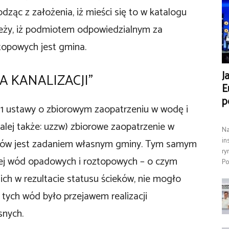
ąc z założenia, iż mieści się to w katalogu
leży, iż podmiotem odpowiedzialnym za
opowych jest gmina.
J
 KANALIZACJI”
E
p
. 1 ustawy o zbiorowym zaopatrzeniu w wodę i
lej także: uzzw) zbiorowe zaopatrzenie w
Na
in
eków jest zadaniem własnym gminy. Tym samym
ry
nej wód opadowych i roztopowych – o czym
Po
ich w rezultacie statusu ścieków, nie mogło
 tych wód było przejawem realizacji
snych.