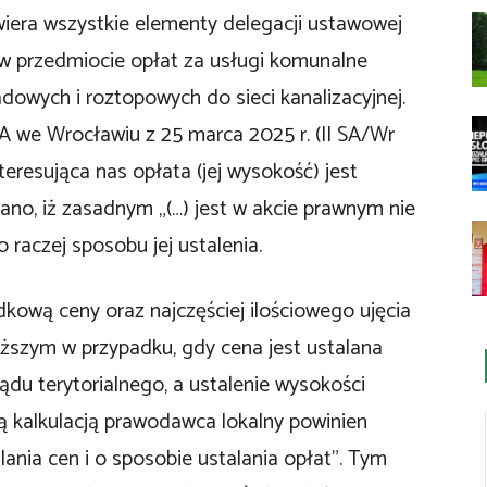
iera wszystkie elementy delegacji ustawowej
w przedmiocie opłat za usługi komunalne
wych i roztopowych do sieci kanalizacyjnej.
 we Wrocławiu z 25 marca 2025 r. (II SA/Wr
teresująca nas opłata (jej wysokość) jest
no, iż zasadnym „(…) jest w akcie prawnym nie
 raczej sposobu jej ustalenia.
ową ceny oraz najczęściej ilościowego ujęcia
ższym w przypadku, gdy cena jest ustalana
du terytorialnego, a ustalenie wysokości
tą kalkulacją prawodawca lokalny powinien
ania cen i o sposobie ustalania opłat”. Tym