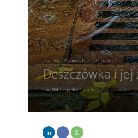
Aktualności
Wiadomości z Polski
Zielona gmina
Deszczówka i jej
Przez
kaef
-
24 października 2025