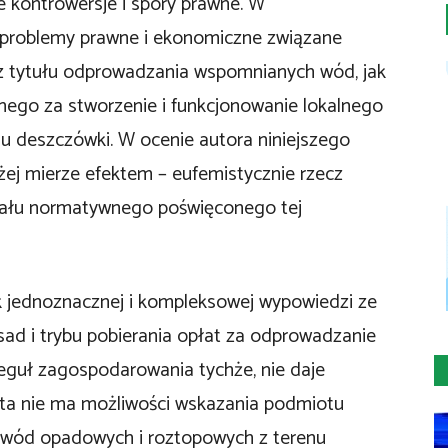
e kontrowersje i spory prawne. W
a problemy prawne i ekonomiczne związane
 z tytułu odprowadzania wspomnianych wód, jak
ego za stworzenie i funkcjonowanie lokalnego
 deszczówki. W ocenie autora niniejszego
żej mierze efektem – eufemistycznie rzecz
eriału normatywnego poświęconego tej
ak jednoznacznej i kompleksowej wypowiedzi ze
ad i trybu pobierania opłat za odprowadzanie
guł zagospodarowania tychże, nie daje
ata nie ma możliwości wskazania podmiotu
wód opadowych i roztopowych z terenu