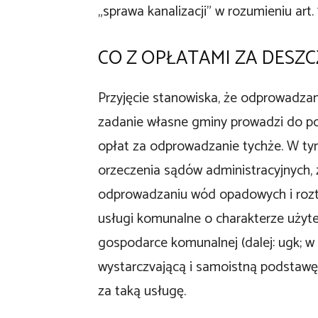
„sprawa kanalizacji” w rozumieniu art. 7
CO Z OPŁATAMI ZA DESZ
Przyjęcie stanowiska, że odprowadza
zadanie własne gminy prowadzi do p
opłat za odprowadzanie tychże. W ty
orzeczenia sądów administracyjnych, z
odprowadzaniu wód opadowych i rozto
usługi komunalne o charakterze użytec
gospodarce komunalnej (dalej: ugk; w s
wystarczvającą i samoistną podstawę 
za taką usługę.