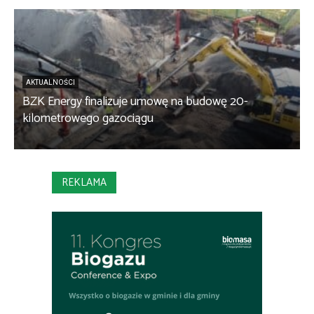
AKTUALNOŚCI
BZK Energy finalizuje umowę na budowę 20-
kilometrowego gazociągu
B
REKLAMA