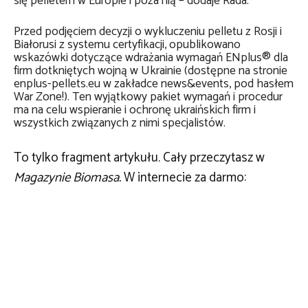
się pelletem w Europie i poza nią – dodaje Rada.
Przed podjęciem decyzji o wykluczeniu pelletu z Rosji i
Białorusi z systemu certyfikacji, opublikowano
wskazówki dotyczące wdrażania wymagań ENplus® dla
firm dotkniętych wojną w Ukrainie (dostępne na stronie
enplus-pellets.eu w zakładce news&events, pod hasłem
War Zone!). Ten wyjątkowy pakiet wymagań i procedur
ma na celu wspieranie i ochronę ukraińskich firm i
wszystkich związanych z nimi specjalistów.
To tylko fragment artykułu. Cały przeczytasz w
Magazynie Biomasa.
W internecie za darmo: