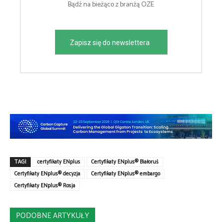
Bądź na bieżąco z branżą OZE
Zapisz się do newslettera
TAGI
certyfikaty ENplus
Certyfikaty ENplus® Białoruś
Certyfikaty ENplus® decyzja
Certyfikaty ENplus® embargo
Certyfikaty ENplus® Rosja
PODOBNE ARTYKUŁY