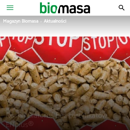
Magazyn
Magazyn Biomasa
Aktualności
Biomasa
Aktualności
Pellet
Wiadomości ze świata
Rosja i Białoruś bez certyfikatów
ENplus®